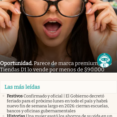
Oportunidad
.
Parece de marca premium, pero
Tiendas D1 lo vende por menos de $90.000
Las más leídas
Festivos
Confirmado y oficial | El Gobierno decretó
feriado para el próximo lunes en todo el país y habrá
nuevo fin de semana largo en 2026: cierran escuelas,
bancos y oficinas gubernamentales
Historias
Una mujer gastó los ahorros de su vida en un