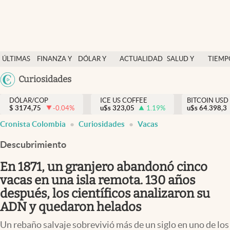
Finanzas y economía
ÚLTIMAS
FINANZA Y
DÓLAR Y
ACTUALIDAD
SALUD Y
TIEMP
Salud y nutrición
NOTICIAS
ECONOMÍA
MERCADOS
NUTRICIÓN
LIBRE
Argentina
Curiosidades
Vida espiritual
España
Actualidad
DÓLAR/COP
ICE US COFFEE
BITCOIN USD
$
3174,75
-0.04
%
u$s
323,05
1.19
%
u$s
México
64.398,3
Tiempo libre
Cronista Colombia
Curiosidades
Vacas
USA
Dólar y mercados
Colombia
Descubrimiento
Uruguay
Curiosidades
En 1871, un granjero abandonó cinco
vacas en una isla remota. 130 años
Colombia
después, los científicos analizaron su
ADN y quedaron helados
Un rebaño salvaje sobrevivió más de un siglo en uno de los