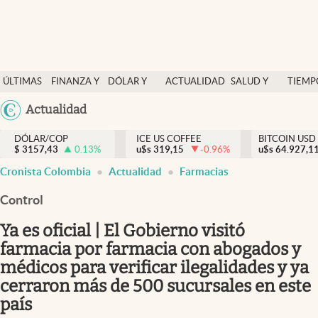
Finanzas y economía
ÚLTIMAS
FINANZA Y
DÓLAR Y
ACTUALIDAD
SALUD Y
TIEMP
Salud y nutrición
NOTICIAS
ECONOMÍA
MERCADOS
NUTRICIÓN
LIBRE
Argentina
Actualidad
Vida espiritual
España
Actualidad
DÓLAR/COP
ICE US COFFEE
BITCOIN USD
$
3157,43
0.13
%
u$s
319,15
-0.96
%
u$s
México
64.927,1
Tiempo libre
Cronista Colombia
Actualidad
Farmacias
USA
Dólar y mercados
Colombia
Control
Uruguay
Curiosidades
Ya es oficial | El Gobierno visitó
farmacia por farmacia con abogados y
Colombia
médicos para verificar ilegalidades y ya
cerraron más de 500 sucursales en este
país