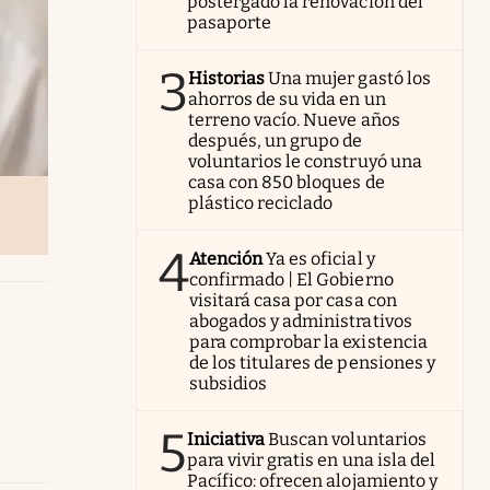
postergado la renovación del
pasaporte
3
Historias
Una mujer gastó los
ahorros de su vida en un
terreno vacío. Nueve años
después, un grupo de
voluntarios le construyó una
casa con 850 bloques de
plástico reciclado
4
Atención
Ya es oficial y
confirmado | El Gobierno
visitará casa por casa con
abogados y administrativos
para comprobar la existencia
de los titulares de pensiones y
subsidios
5
Iniciativa
Buscan voluntarios
para vivir gratis en una isla del
Pacífico: ofrecen alojamiento y