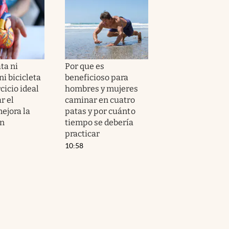
ta ni
Por que es
i bicicleta
beneficioso para
ercicio ideal
hombres y mujeres
r el
caminar en cuatro
ejora la
patas y por cuánto
ón
tiempo se debería
practicar
10:58