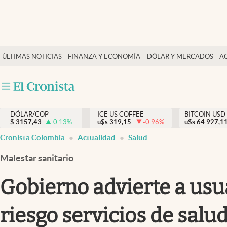
Finanzas y economía
ÚLTIMAS NOTICIAS
FINANZA Y ECONOMÍA
DÓLAR Y MERCADOS
A
Salud y nutrición
Vida espiritual
Actualidad
DÓLAR/COP
ICE US COFFEE
BITCOIN USD
Tiempo libre
$
3157,43
0.13
%
u$s
319,15
-0.96
%
u$s
64.927,1
Dólar y mercados
Cronista Colombia
Actualidad
Salud
Curiosidades
Malestar sanitario
Gobierno advierte a usu
riesgo servicios de salu