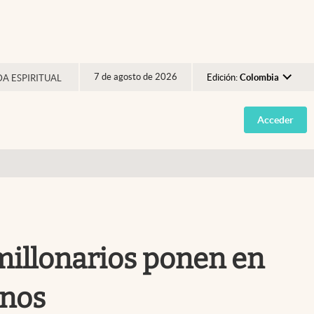
7 de agosto de 2026
Edición:
Colombia
DA ESPIRITUAL
Argentina
Acceder
España
México
USA
Colombia
Uruguay
millonarios ponen en
anos