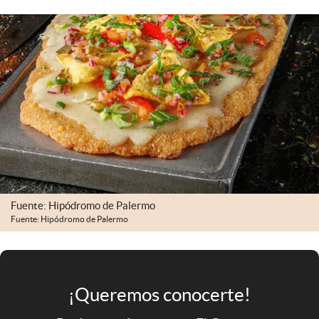
Infotechnology
Clase
Clima
Mundial 2026
Eventos Corporativos
El Cronista Studio
Mediakit
abre en nueva pestaña
Fuente: Hipódromo de Palermo
Argentina
Fuente: Hipódromo de Palermo
¡Queremos conocerte!