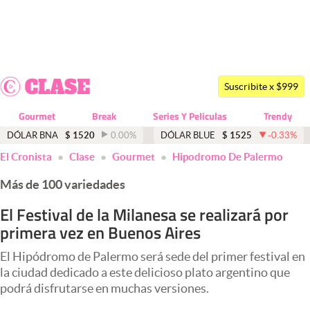
Últimas noticias
Dólar
Suscribite x $999
Members
Gourmet
Break
Series Y Peliculas
Trendy
Economía y Política
DÓLAR BNA
$
1520
0.00
%
DÓLAR BLUE
$
1525
-0.33
%
El Cronista
Clase
Gourmet
Hipodromo De Palermo
Finanzas y Mercados
Más de 100 variedades
Mercados Online
El Festival de la Milanesa se realizará por
Negocios
primera vez en Buenos Aires
Columnistas
El Hipódromo de Palermo será sede del primer festival en
Otras secciones
la ciudad dedicado a este delicioso plato argentino que
podrá disfrutarse en muchas versiones.
Apertura