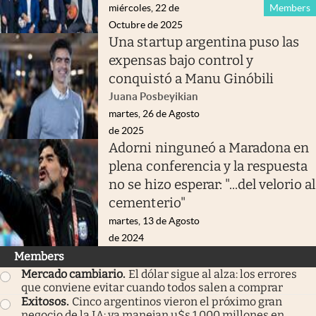
miércoles, 22 de
Members
Octubre de 2025
Una startup argentina puso las
expensas bajo control y
conquistó a Manu Ginóbili
Juana Posbeyikian
martes, 26 de Agosto
de 2025
Adorni ninguneó a Maradona en
plena conferencia y la respuesta
no se hizo esperar: "...del velorio al
cementerio"
martes, 13 de Agosto
de 2024
Members
Mercado cambiario
.
El dólar sigue al alza: los errores
que conviene evitar cuando todos salen a comprar
Exitosos
.
Cinco argentinos vieron el próximo gran
negocio de la IA: ya manejan u$s 1.000 millones en