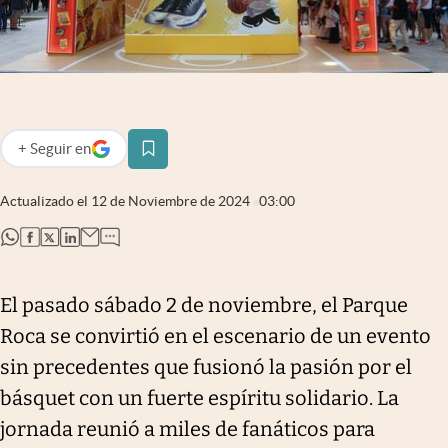
Infotechnology
Clase
Clima
Mundial 2026
+
Seguir
en
abre en nueva pestaña
Eventos Corporativos
Actualizado el
12 de Noviembre de 2024
03:00
El Cronista Studio
abre en nueva pestaña
abre en nueva pestaña
abre en nueva pestaña
abre en nueva pestaña
Mediakit
abre en nueva pestaña
Argentina
El pasado sábado 2 de noviembre, el Parque
Roca se convirtió en el escenario de un evento
sin precedentes que fusionó la pasión por el
básquet con un fuerte espíritu solidario. La
jornada reunió a miles de fanáticos para