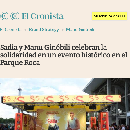
Argentina
Suscribite x $800
Últimas noticias
España
El Cronista
Brand Strategy
Manu Ginóbili
México
Dólar
USA
Members
Sadia y Manu Ginóbili celebran la
Colombia
solidaridad en un evento histórico en el
Economía y Política
Uruguay
Parque Roca
Finanzas y Mercados
Mercados Online
Negocios
Columnistas
Otras secciones
Apertura