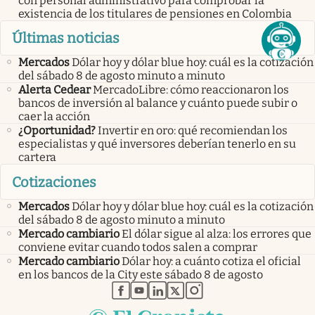
con personal administrativo para comprobar la
existencia de los titulares de pensiones en Colombia
Últimas noticias
Mercados
Dólar hoy y dólar blue hoy: cuál es la cotización
del sábado 8 de agosto minuto a minuto
Alerta Cedear
MercadoLibre: cómo reaccionaron los
bancos de inversión al balance y cuánto puede subir o
caer la acción
¿Oportunidad?
Invertir en oro: qué recomiendan los
especialistas y qué inversores deberían tenerlo en su
cartera
Cotizaciones
Mercados
Dólar hoy y dólar blue hoy: cuál es la cotización
del sábado 8 de agosto minuto a minuto
Mercado cambiario
El dólar sigue al alza: los errores que
conviene evitar cuando todos salen a comprar
Mercado cambiario
Dólar hoy: a cuánto cotiza el oficial
en los bancos de la City este sábado 8 de agosto
abre en nueva pestaña
abre en nueva pestaña
abre en nueva pestaña
abre en nueva pestaña
abre en nueva pestaña