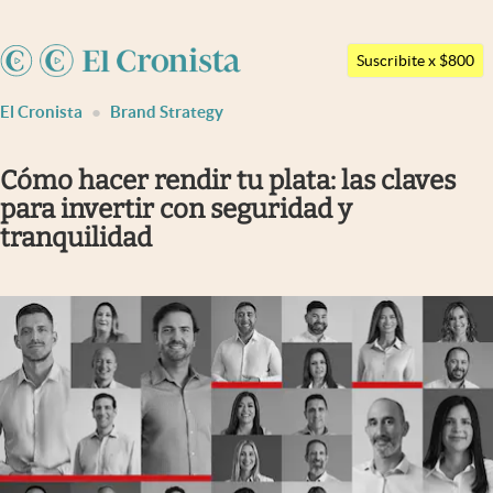
Argentina
Suscribite x $800
Últimas noticias
España
El Cronista
Brand Strategy
México
Dólar
USA
Members
Cómo hacer rendir tu plata: las claves
Colombia
para invertir con seguridad y
Economía y Política
Uruguay
tranquilidad
Finanzas y Mercados
Mercados Online
Negocios
Columnistas
Otras secciones
Apertura