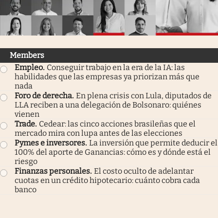
Infotechnology
Clase
Clima
Members
Mundial 2026
Empleo
.
Conseguir trabajo en la era de la IA: las
habilidades que las empresas ya priorizan más que
Eventos Corporativos
nada
Foro de derecha
.
En plena crisis con Lula, diputados de
El Cronista Studio
LLA reciben a una delegación de Bolsonaro: quiénes
vienen
Mediakit
Trade
.
Cedear: las cinco acciones brasileñas que el
mercado mira con lupa antes de las elecciones
abre en nueva pestaña
Pymes e inversores
.
La inversión que permite deducir el
Argentina
100% del aporte de Ganancias: cómo es y dónde está el
riesgo
Finanzas personales
.
El costo oculto de adelantar
cuotas en un crédito hipotecario: cuánto cobra cada
banco