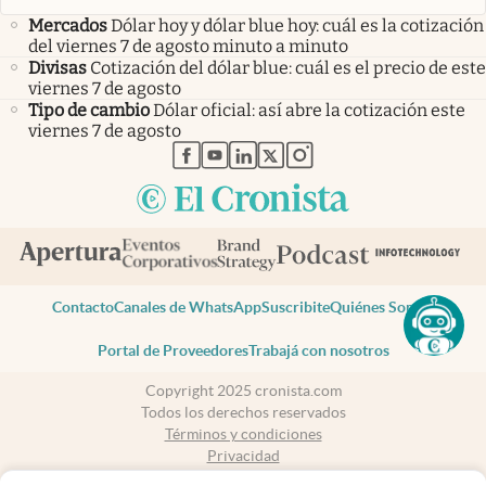
Mercados
Dólar hoy y dólar blue hoy: cuál es la cotización
del viernes 7 de agosto minuto a minuto
Divisas
Cotización del dólar blue: cuál es el precio de este
viernes 7 de agosto
Tipo de cambio
Dólar oficial: así abre la cotización este
viernes 7 de agosto
abre en nueva pestaña
abre en nueva pestaña
abre en nueva pestaña
abre en nueva pestaña
abre en nueva pestaña
Contacto
Canales de WhatsApp
Suscribite
Quiénes Somos
Portal de Proveedores
Trabajá con nosotros
Copyright 2025 cronista.com
Todos los derechos reservados
Términos y condiciones
Privacidad
Consentimiento