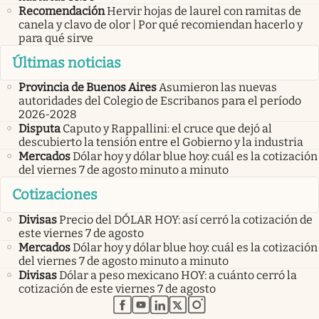
Recomendación
Hervir hojas de laurel con ramitas de
canela y clavo de olor | Por qué recomiendan hacerlo y
para qué sirve
Últimas noticias
Provincia de Buenos Aires
Asumieron las nuevas
autoridades del Colegio de Escribanos para el período
2026-2028
Disputa
Caputo y Rappallini: el cruce que dejó al
descubierto la tensión entre el Gobierno y la industria
Mercados
Dólar hoy y dólar blue hoy: cuál es la cotización
del viernes 7 de agosto minuto a minuto
Cotizaciones
Divisas
Precio del DÓLAR HOY: así cerró la cotización de
este viernes 7 de agosto
Mercados
Dólar hoy y dólar blue hoy: cuál es la cotización
del viernes 7 de agosto minuto a minuto
Divisas
Dólar a peso mexicano HOY: a cuánto cerró la
cotización de este viernes 7 de agosto
abre en nueva pestaña
abre en nueva pestaña
abre en nueva pestaña
abre en nueva pestaña
abre en nueva pestaña