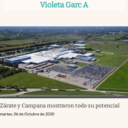
Violeta Garc A
Infotechnology
Clase
Clima
Mundial 2026
Eventos Corporativos
El Cronista Studio
Mediakit
abre en nueva pestaña
Argentina
Zárate y Campana mostraron todo su potencial
martes, 06 de Octubre de 2020