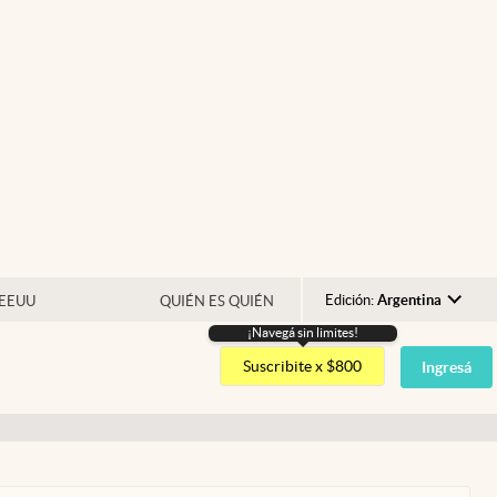
Edición:
Argentina
 EEUU
QUIÉN ES QUIÉN
¡Navegá sin limites!
Argentina
Suscribite x $800
Ingresá
España
México
USA
Colombia