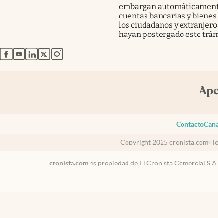
embargan automáticament
cuentas bancarias y bienes
los ciudadanos y extranjero
hayan postergado este trám
abre en nueva pestaña
abre en nueva pestaña
abre en nueva pestaña
abre en nueva pestaña
abre en nueva pestaña
Contacto
Cana
Copyright 2025 cronista.com
To
cronista.com
es propiedad de El Cronista Comercial S.A
Argentina