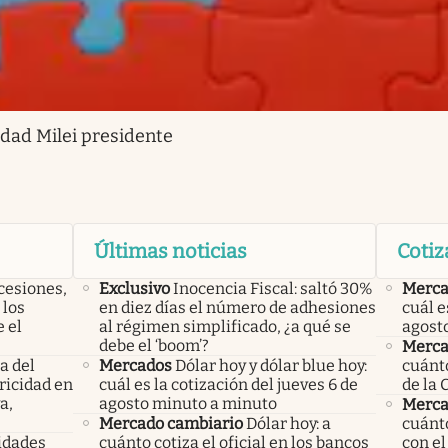
lidad Milei presidente
Últimas noticias
Cotiz
cesiones,
Exclusivo
Inocencia Fiscal: saltó 30%
Merca
 los
en diez días el número de adhesiones
cuál e
 el
al régimen simplificado, ¿a qué se
agost
debe el ‘boom’?
Merca
a del
Mercados
Dólar hoy y dólar blue hoy:
cuánto
ricidad en
cuál es la cotización del jueves 6 de
de la 
a,
agosto minuto a minuto
Merca
Mercado cambiario
Dólar hoy: a
cuánto
ridades
cuánto cotiza el oficial en los bancos
con el