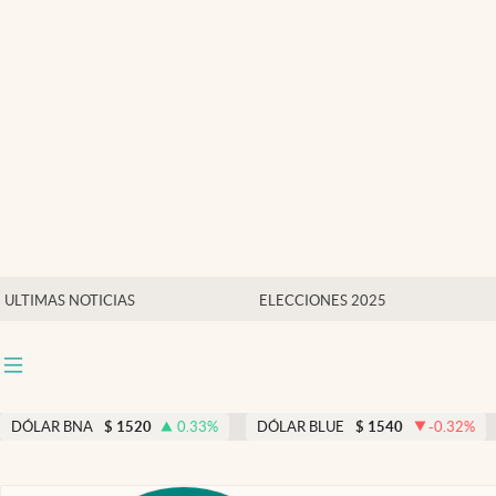
Últimas noticias
Dólar
Members
Economía y Política
Finanzas y Mercados
Mercados Online
ULTIMAS NOTICIAS
ELECCIONES 2025
Negocios
Columnistas
Otras secciones
DÓLAR BNA
$
1520
0.33
%
DÓLAR BLUE
$
1540
-0.32
%
Apertura