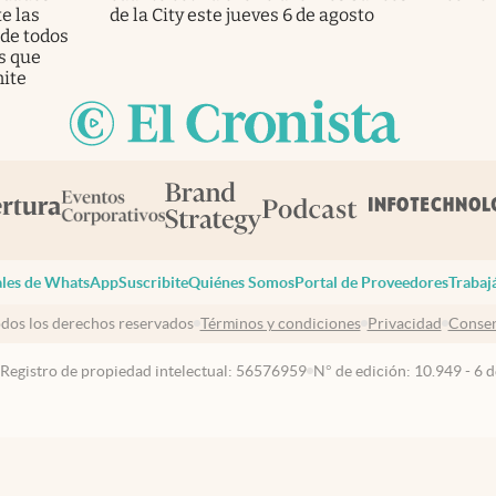
e las
de la City este jueves 6 de agosto
 de todos
s que
ite
les de WhatsApp
Suscribite
Quiénes Somos
Portal de Proveedores
Trabaj
dos los derechos reservados
Términos y condiciones
Privacidad
Consen
 Registro de propiedad intelectual: 56576959
N° de edición: 10.949 - 6 