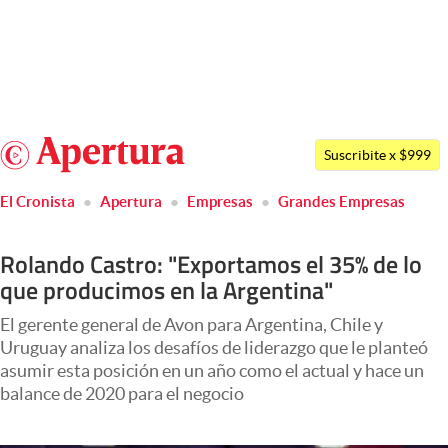
Últimas noticias
Dólar
Argentina
Members
Suscribite x $999
España
Economía y Política
El Cronista
Apertura
Empresas
Grandes Empresas
México
Finanzas y Mercados
USA
Rolando Castro: "Exportamos el 35% de lo
Mercados Online
Colombia
que producimos en la Argentina"
Uruguay
Negocios
El gerente general de Avon para Argentina, Chile y
Columnistas
Uruguay analiza los desafíos de liderazgo que le planteó
asumir esta posición en un año como el actual y hace un
Otras secciones
balance de 2020 para el negocio
Apertura