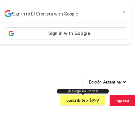
×
Sign in to El Cronista with Google
Edición:
Argentina
¡Navegá sin limites!
Argentina
Suscribite x $999
Ingresá
España
México
USA
Colombia