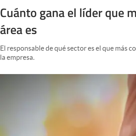
Infotechnology
Cuánto gana el líder que 
Clase
área es
Clima
Mundial 2026
El responsable de qué sector es el que más c
Eventos Corporativos
la empresa.
El Cronista Studio
Mediakit
abre en nueva pestaña