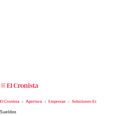
Últimas noticias
Dólar
Members
Economía y Política
Finanzas y Mercados
Mercados Online
Negocios
Columnistas
Otras secciones
El Cronista
Apertura
Empresas
Soluciones-Ec
Apertura
Sueldos