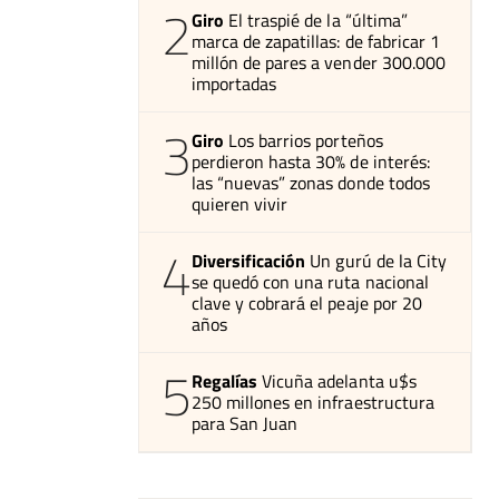
2
Giro
El traspié de la “última”
marca de zapatillas: de fabricar 1
millón de pares a vender 300.000
importadas
3
Giro
Los barrios porteños
perdieron hasta 30% de interés:
las “nuevas” zonas donde todos
quieren vivir
4
Diversificación
Un gurú de la City
se quedó con una ruta nacional
clave y cobrará el peaje por 20
años
5
Regalías
Vicuña adelanta u$s
250 millones en infraestructura
para San Juan