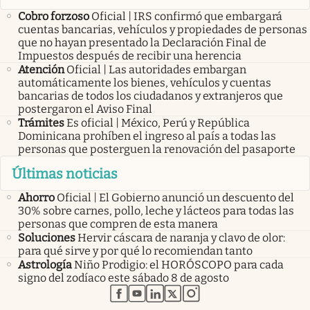
Cobro forzoso
Oficial | IRS confirmó que embargará
cuentas bancarias, vehículos y propiedades de personas
que no hayan presentado la Declaración Final de
Impuestos después de recibir una herencia
Atención
Oficial | Las autoridades embargan
automáticamente los bienes, vehículos y cuentas
bancarias de todos los ciudadanos y extranjeros que
postergaron el Aviso Final
Trámites
Es oficial | México, Perú y República
Dominicana prohíben el ingreso al país a todas las
personas que posterguen la renovación del pasaporte
Últimas noticias
Ahorro
Oficial | El Gobierno anunció un descuento del
30% sobre carnes, pollo, leche y lácteos para todas las
personas que compren de esta manera
Soluciones
Hervir cáscara de naranja y clavo de olor:
para qué sirve y por qué lo recomiendan tanto
Astrología
Niño Prodigio: el HORÓSCOPO para cada
signo del zodíaco este sábado 8 de agosto
abre en nueva pestaña
abre en nueva pestaña
abre en nueva pestaña
abre en nueva pestaña
abre en nueva pestaña