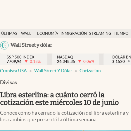
Últimas Noticias
ÚLTIMAS
WALL
ECONOMÍA
INMIGRACIÓN
STREAMING
TIEMPO
Finanzas y economía
NOTICIAS
STREET
Argentina
Wall Street y dólar
Wall Street y dólar
Y
España
Inmigración
DÓLAR
S&P 500 INDEX
NASDAQ
DÓLAR B
7709,96
-0.18
%
26.348,35
-0.06
%
México
$
1520
Trending
Cronista USA
Wall Street Y Dólar
Cotizacion
USA
Tiempo
Colombia
Divisas
Uruguay
Ciencia y salud
Libra esterlina: a cuánto cerró la
Espiritual
cotización este miércoles 10 de junio
Streaming
Conoce cómo ha cerrado la cotización del libra esterlina y
los cambios que presentó la última semana.
PC y mobile