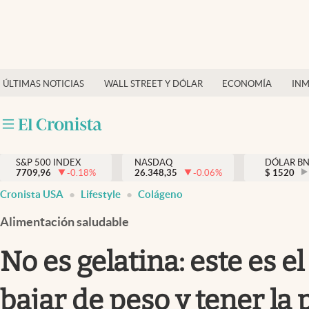
Últimas Noticias
Finanzas y economía
ÚLTIMAS NOTICIAS
WALL STREET Y DÓLAR
ECONOMÍA
INM
Wall Street y dólar
Inmigración
Trending
S&P 500 INDEX
NASDAQ
DÓLAR B
7709,96
-0.18
%
26.348,35
-0.06
%
$
1520
Tiempo
Cronista USA
Lifestyle
Colágeno
Ciencia y salud
Alimentación saludable
Espiritual
No es gelatina: este es 
Streaming
bajar de peso y tener la 
PC y mobile