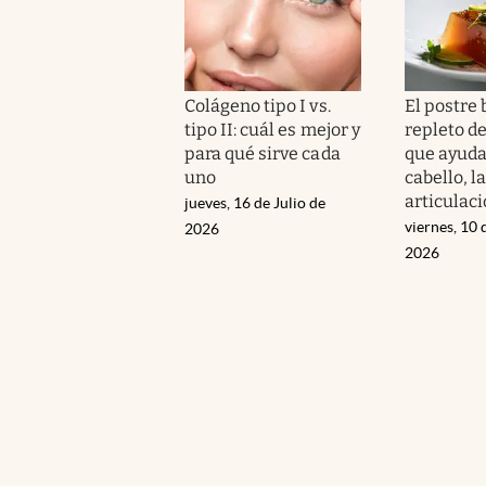
Colágeno tipo I vs.
El postre 
tipo II: cuál es mejor y
repleto d
para qué sirve cada
que ayuda 
uno
cabello, la
articulac
jueves, 16 de Julio de
viernes, 10 
2026
2026