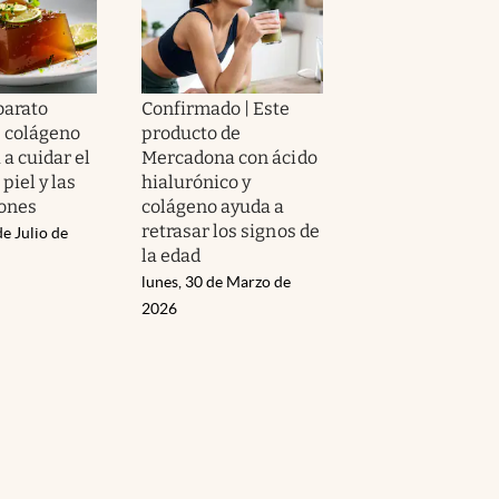
barato
Confirmado | Este
e colágeno
producto de
a cuidar el
Mercadona con ácido
 piel y las
hialurónico y
iones
colágeno ayuda a
retrasar los signos de
de Julio de
la edad
lunes, 30 de Marzo de
2026