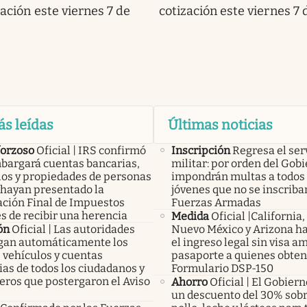
zación este viernes 7 de
cotización este viernes 7 
ás leídas
Últimas noticias
forzoso
Oficial | IRS confirmó
Inscripción
Regresa el ser
bargará cuentas bancarias,
militar: por orden del Gobi
los y propiedades de personas
impondrán multas a todos 
 hayan presentado la
jóvenes que no se inscriba
ación Final de Impuestos
Fuerzas Armadas
s de recibir una herencia
Medida
Oficial |California,
ón
Oficial | Las autoridades
Nuevo México y Arizona ha
an automáticamente los
el ingreso legal sin visa a
 vehículos y cuentas
pasaporte a quienes obte
as de todos los ciudadanos y
Formulario DSP-150
eros que postergaron el Aviso
Ahorro
Oficial | El Gobier
un descuento del 30% sobr