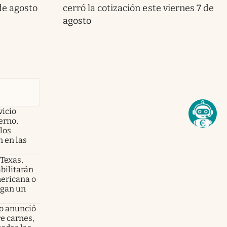
de agosto
cerró la cotización este viernes 7 de
agosto
vicio
erno,
los
n en las
 Texas,
bilitarán
mericana o
ngan un
no anunció
e carnes,