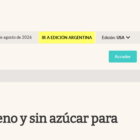
de agosto de 2026
IR A EDICIÓN ARGENTINA
Edición:
USA
Argentina
Acceder
España
México
USA
Colombia
Uruguay
eno y sin azúcar para