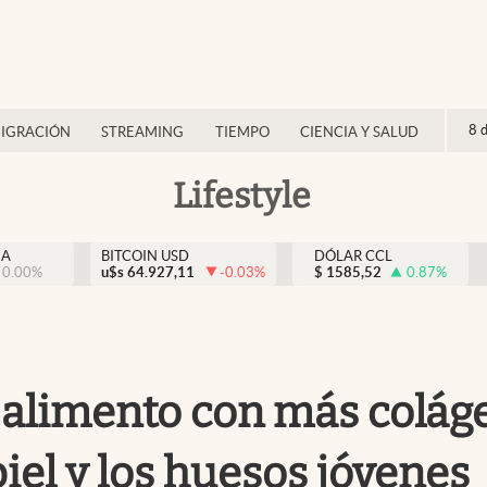
8 
IGRACIÓN
STREAMING
TIEMPO
CIENCIA Y SALUD
Lifestyle
NA
BITCOIN USD
DÓLAR CCL
0.00
%
u$s
64.927,11
-0.03
%
$
1585,52
0.87
%
el alimento con más colág
piel y los huesos jóvenes