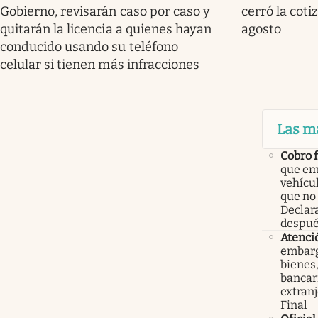
Gobierno, revisarán caso por caso y
cerró la coti
quitarán la licencia a quienes hayan
agosto
conducido usando su teléfono
celular si tienen más infracciones
Las m
Cobro 
que em
vehícu
que no
Declar
despué
Atenci
embarg
bienes,
bancari
extranj
Final