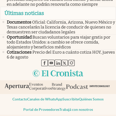
en adelante no podrán renovarla como siempre
Últimas noticias
Documentos
Oficial: California, Arizona, Nuevo México y
Texas cancelarán la licencia de conducir de quienes no
demuestren ser ciudadanos legales
Oportunidad
Buscan voluntarios para viajar gratis por
todo Estados Unidos: a cambio se ofrece comida,
alojamiento y beneficios médicos
Cotizaciones
Precio del Euro a cuánto cotiza HOY, jueves
6 de agosto
abre en nueva pestaña
abre en nueva pestaña
abre en nueva pestaña
abre en nueva pestaña
abre en nueva pestaña
Contacto
Canales de WhatsApp
Suscribite
Quiénes Somos
Portal de Proveedores
Trabajá con nosotros