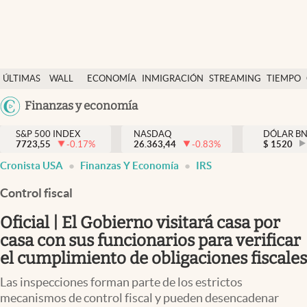
Últimas Noticias
ÚLTIMAS
WALL
ECONOMÍA
INMIGRACIÓN
STREAMING
TIEMPO
Finanzas y economía
NOTICIAS
STREET
Argentina
Finanzas y economía
Wall Street y dólar
Y
España
Inmigración
DÓLAR
S&P 500 INDEX
NASDAQ
DÓLAR B
7723,55
-0.17
%
26.363,44
-0.83
%
México
$
1520
Trending
Cronista USA
Finanzas Y Economía
IRS
USA
Tiempo
Colombia
Control fiscal
Uruguay
Ciencia y salud
Oficial | El Gobierno visitará casa por
Espiritual
casa con sus funcionarios para verificar
el cumplimiento de obligaciones fiscales
Streaming
Las inspecciones forman parte de los estrictos
PC y mobile
mecanismos de control fiscal y pueden desencadenar