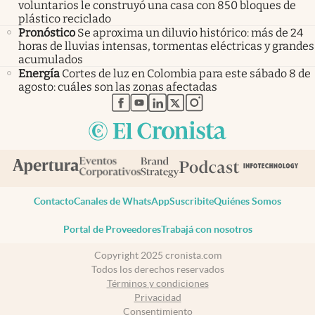
voluntarios le construyó una casa con 850 bloques de
plástico reciclado
Pronóstico
Se aproxima un diluvio histórico: más de 24
horas de lluvias intensas, tormentas eléctricas y grandes
acumulados
Energía
Cortes de luz en Colombia para este sábado 8 de
agosto: cuáles son las zonas afectadas
abre en nueva pestaña
abre en nueva pestaña
abre en nueva pestaña
abre en nueva pestaña
abre en nueva pestaña
Contacto
Canales de WhatsApp
Suscribite
Quiénes Somos
Portal de Proveedores
Trabajá con nosotros
Copyright 2025 cronista.com
Todos los derechos reservados
Términos y condiciones
Privacidad
Consentimiento