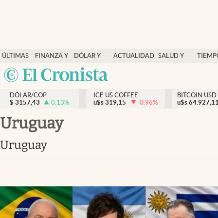
Finanzas y economía
ÚLTIMAS
FINANZA Y
DÓLAR Y
ACTUALIDAD
SALUD Y
TIEMP
Salud y nutrición
NOTICIAS
ECONOMÍA
MERCADOS
NUTRICIÓN
LIBRE
Argentina
Vida espiritual
España
Actualidad
DÓLAR/COP
ICE US COFFEE
BITCOIN USD
$
3157,43
0.13
%
u$s
319,15
-0.96
%
u$s
México
64.927,1
Tiempo libre
USA
Uruguay
Dólar y mercados
Colombia
Uruguay
Uruguay
Curiosidades
Colombia