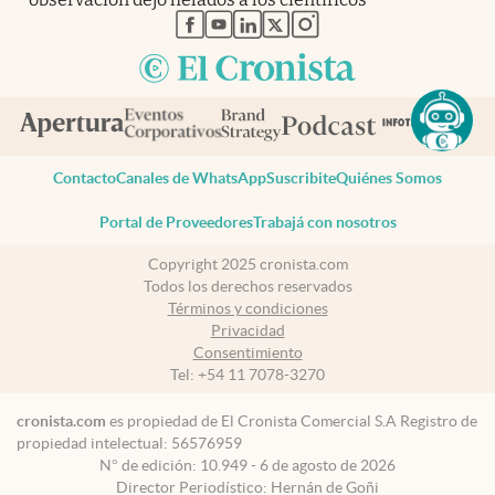
abre en nueva pestaña
abre en nueva pestaña
abre en nueva pestaña
abre en nueva pestaña
abre en nueva pestaña
Contacto
Canales de WhatsApp
Suscribite
Quiénes Somos
Portal de Proveedores
Trabajá con nosotros
Copyright 2025 cronista.com
Todos los derechos reservados
Términos y condiciones
Privacidad
Consentimiento
Tel:
+54 11 7078-3270
cronista.com
es propiedad de El Cronista Comercial S.A Registro de
propiedad intelectual: 56576959
N° de edición: 10.949 - 6 de agosto de 2026
Director Periodístico: Hernán de Goñi