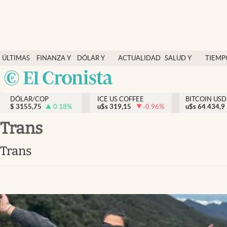
Finanzas y economía
ÚLTIMAS
FINANZA Y
DÓLAR Y
ACTUALIDAD
SALUD Y
TIEMP
Salud y nutrición
NOTICIAS
ECONOMÍA
MERCADOS
NUTRICIÓN
LIBRE
Argentina
Vida espiritual
España
Actualidad
DÓLAR/COP
ICE US COFFEE
BITCOIN USD
$
3155,75
0.18
%
u$s
319,15
-0.96
%
u$s
México
64.434,9
Tiempo libre
USA
trans
Dólar y mercados
Colombia
trans
Uruguay
Curiosidades
Colombia