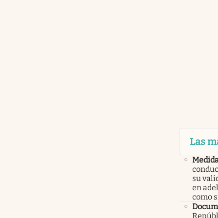
Las m
Medid
conduc
su val
en ade
como 
Docume
Repúbl