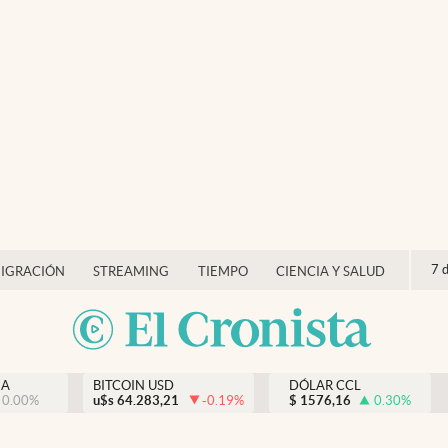
7 
IGRACIÓN
STREAMING
TIEMPO
CIENCIA Y SALUD
NA
BITCOIN USD
DÓLAR CCL
0.00
%
u$s
64.283,21
-0.19
%
$
1576,16
0.30
%