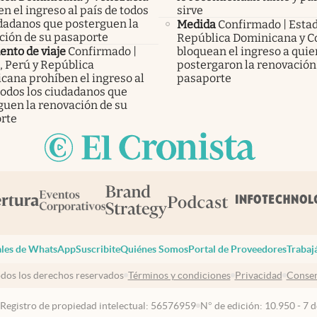
n el ingreso al país de todos
sirve
udadanos que posterguen la
Medida
Confirmado | Esta
ción de su pasaporte
República Dominicana y C
nto de viaje
Confirmado |
bloquean el ingreso a qui
, Perú y República
postergaron la renovación
cana prohíben el ingreso al
pasaporte
todos los ciudadanos que
guen la renovación de su
rte
les de WhatsApp
Suscribite
Quiénes Somos
Portal de Proveedores
Trabaj
dos los derechos reservados
Términos y condiciones
Privacidad
Consen
 Registro de propiedad intelectual: 56576959
N° de edición: 10.950 - 7 