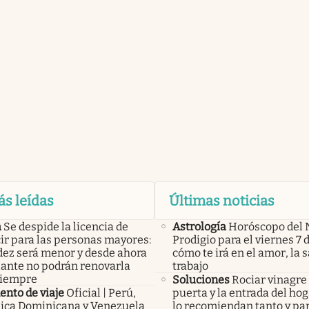
ás leídas
Últimas noticias
a
Se despide la licencia de
Astrología
Horóscopo del 
ir para las personas mayores:
Prodigio para el viernes 7 
idez será menor y desde ahora
cómo te irá en el amor, la s
lante no podrán renovarla
trabajo
siempre
Soluciones
Rociar vinagre 
nto de viaje
Oficial | Perú,
puerta y la entrada del hog
ica Dominicana y Venezuela
lo recomiendan tanto y pa