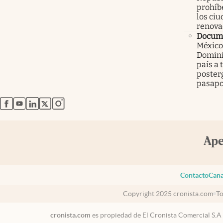
prohíbe
los ci
renova
Docume
México
Domini
país a 
poster
pasapo
abre en nueva pestaña
abre en nueva pestaña
abre en nueva pestaña
abre en nueva pestaña
abre en nueva pestaña
Contacto
Cana
Copyright 2025 cronista.com
To
cronista.com
es propiedad de El Cronista Comercial S.A