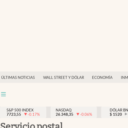
Últimas Noticias
Finanzas y economía
Wall Street y dólar
Inmigración
Trending
Tiempo
ÚLTIMAS NOTICIAS
WALL STREET Y DÓLAR
ECONOMÍA
INM
Ciencia y salud
Espiritual
Streaming
S&P 500 INDEX
NASDAQ
DÓLAR B
7723,55
-0.17
%
26.348,35
-0.06
%
$
1520
PC y mobile
servicio postal