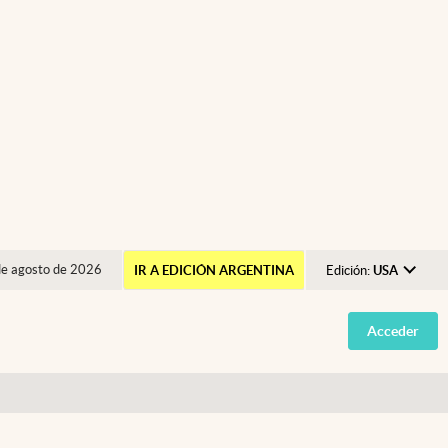
de agosto de 2026
IR A EDICIÓN ARGENTINA
Edición:
USA
Argentina
Acceder
España
México
USA
Colombia