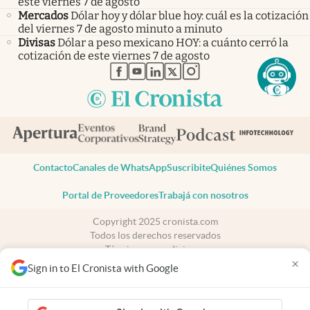
este viernes 7 de agosto
Mercados
Dólar hoy y dólar blue hoy: cuál es la cotización
del viernes 7 de agosto minuto a minuto
Divisas
Dólar a peso mexicano HOY: a cuánto cerró la
cotización de este viernes 7 de agosto
abre en nueva pestaña
abre en nueva pestaña
abre en nueva pestaña
abre en nueva pestaña
abre en nueva pestaña
Contacto
Canales de WhatsApp
Suscribite
Quiénes Somos
Portal de Proveedores
Trabajá con nosotros
Copyright 2025 cronista.com
Todos los derechos reservados
Términos y condiciones
×
Privacidad
Sign in to El Cronista with Google
Consentimiento
Tel:
+54 11 7078-3270