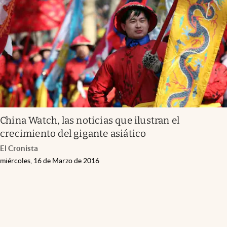
Infotechnology
Clase
Clima
Mundial 2026
Eventos Corporativos
El Cronista Studio
China Watch, las noticias que ilustran el
Mediakit
crecimiento del gigante asiático
abre en nueva pestaña
El Cronista
Argentina
miércoles, 16 de Marzo de 2016