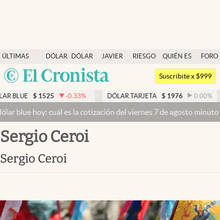
Últimas noticias
ÚLTIMAS
DÓLAR
DÓLAR
JAVIER
RIESGO
QUIÉN ES
FORO
Dólar
NOTICIAS
BLUE
MILEI
PAÍS
QUIÉN
Argentina
Members
Suscribite x $999
España
Economía y Política
R BLUE
$
1525
-0.33
%
DÓLAR TARJETA
$
1976
0.00
%
México
lar blue hoy: cuál es la cotización del viernes 7 de agosto minuto 
Finanzas y Mercados
USA
Sergio Ceroi
Mercados Online
Colombia
Uruguay
Negocios
Sergio Ceroi
Columnistas
Otras secciones
Apertura