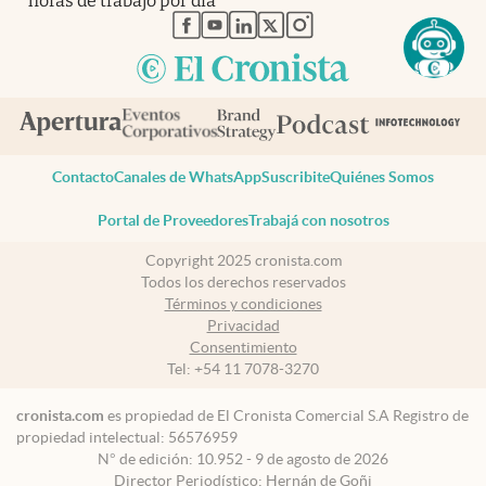
horas de trabajo por día
abre en nueva pestaña
abre en nueva pestaña
abre en nueva pestaña
abre en nueva pestaña
abre en nueva pestaña
Contacto
Canales de WhatsApp
Suscribite
Quiénes Somos
Portal de Proveedores
Trabajá con nosotros
Copyright 2025 cronista.com
Todos los derechos reservados
Términos y condiciones
Privacidad
Consentimiento
Tel:
+54 11 7078-3270
cronista.com
es propiedad de El Cronista Comercial S.A Registro de
propiedad intelectual: 56576959
N° de edición: 10.952 - 9 de agosto de 2026
Director Periodístico: Hernán de Goñi