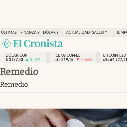
Finanzas y economía
ÚLTIMAS
FINANZA Y
DÓLAR Y
ACTUALIDAD
SALUD Y
TIEMP
Salud y nutrición
NOTICIAS
ECONOMÍA
MERCADOS
NUTRICIÓN
LIBRE
Argentina
Vida espiritual
España
Actualidad
DÓLAR/COP
ICE US COFFEE
BITCOIN USD
$
3157,43
0.13
%
u$s
319,15
-0.96
%
u$s
México
64.927,1
Tiempo libre
USA
remedio
Dólar y mercados
Colombia
remedio
Uruguay
Curiosidades
Colombia