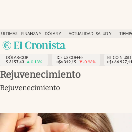
Finanzas y economía
ÚLTIMAS
FINANZA Y
DÓLAR Y
ACTUALIDAD
SALUD Y
TIEMP
Salud y nutrición
NOTICIAS
ECONOMÍA
MERCADOS
NUTRICIÓN
LIBRE
Argentina
Vida espiritual
España
Actualidad
DÓLAR/COP
ICE US COFFEE
BITCOIN USD
$
3157,43
0.13
%
u$s
319,15
-0.96
%
u$s
México
64.927,1
Tiempo libre
USA
rejuvenecimiento
Dólar y mercados
Colombia
rejuvenecimiento
Uruguay
Curiosidades
Colombia