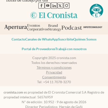
horas de trabajo por día
abre en nueva pestaña
abre en nueva pestaña
abre en nueva pestaña
abre en nueva pestaña
abre en nueva pestaña
Contacto
Canales de WhatsApp
Suscribite
Quiénes Somos
Portal de Proveedores
Trabajá con nosotros
Copyright 2025 cronista.com
Todos los derechos reservados
Términos y condiciones
Privacidad
Consentimiento
Tel:
+54 11 7078-3270
cronista.com
es propiedad de El Cronista Comercial S.A Registro de
propiedad intelectual: 56576959
N° de edición: 10.952 - 9 de agosto de 2026
Director Periodístico: Hernán de Goñi