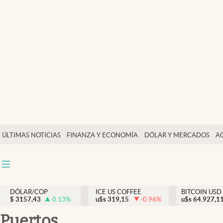
Finanzas y economía
Salud y nutrición
Vida espiritual
Actualidad
Tiempo libre
Dólar y mercados
ÚLTIMAS NOTICIAS
FINANZA Y ECONOMÍA
DÓLAR Y MERCADOS
A
Curiosidades
DÓLAR/COP
ICE US COFFEE
BITCOIN USD
$
3157,43
0.13
%
u$s
319,15
-0.96
%
u$s
64.927,1
puertos