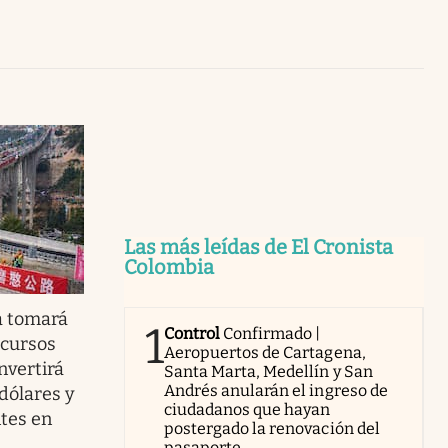
Uruguay
Las más leídas de El Cronista
Colombia
a tomará
1
Control
Confirmado |
ecursos
Aeropuertos de Cartagena,
nvertirá
Santa Marta, Medellín y San
Andrés anularán el ingreso de
dólares y
ciudadanos que hayan
ntes en
postergado la renovación del
pasaporte