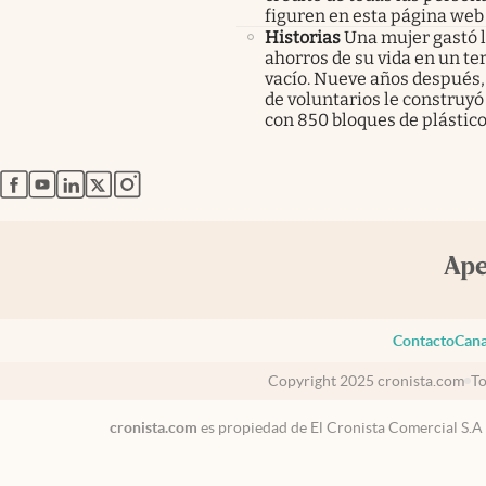
figuren en esta página web
Historias
Una mujer gastó 
ahorros de su vida en un te
vacío. Nueve años después,
de voluntarios le construyó
con 850 bloques de plástico
abre en nueva pestaña
abre en nueva pestaña
abre en nueva pestaña
abre en nueva pestaña
abre en nueva pestaña
Contacto
Cana
Copyright 2025 cronista.com
To
cronista.com
es propiedad de El Cronista Comercial S.A