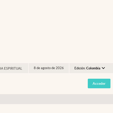
8 de agosto de 2026
Edición:
Colombia
DA ESPIRITUAL
Argentina
Acceder
España
México
USA
Colombia