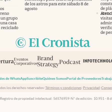
const
de los astros para este sábado 8 de
de plá
los
agosto
rreno
Atenc
 un grupo
visita
 una casa
admini
 reciclado
verifi
de pen
les de WhatsApp
Suscribite
Quiénes Somos
Portal de Proveedores
Trabaj
dos los derechos reservados
Términos y condiciones
Privacidad
Consen
 Registro de propiedad intelectual: 56576959
N° de edición: 10.951 - 8 