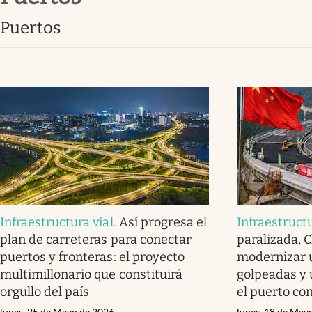
puertos
Infraestructura vial
.
Así progresa el
Infraestructu
plan de carreteras para conectar
paralizada, C
puertos y fronteras: el proyecto
modernizar u
multimillonario que constituirá
golpeadas y 
orgullo del país
el puerto con
lunes, 25 de Mayo de 2026
lunes, 18 de May