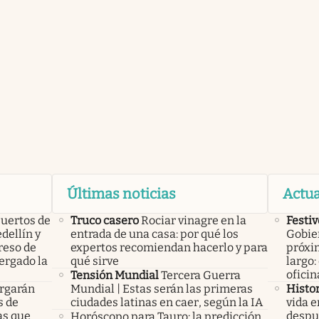
Últimas noticias
Actua
uertos de
Truco casero
Rociar vinagre en la
Festiv
dellín y
entrada de una casa: por qué los
Gobier
reso de
expertos recomiendan hacerlo y para
próxi
ergado la
qué sirve
largo:
ofici
Tensión Mundial
Tercera Guerra
rgarán
Mundial | Estas serán las primeras
Histo
s de
ciudades latinas en caer, según la IA
vida e
as que
despué
Horóscopo para Tauro: la predicción