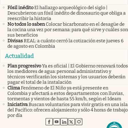
Fósil inédito
El hallazgo arqueológico del siglo |
Descubrieron un fósil inédito de dinosaurio que obliga a
reescribir la historia
No todos lo saben
Colocar bicarbonato en el desagüe de
la cocina una vez por semana: para qué sirve y cuáles son
sus beneficios
Divisas
REAL: a cuánto cerró la cotización este jueves 6
de agosto en Colombia
Actualidad
Plan progresivo
Ya es oficial | El Gobierno renovará todos
los medidores de agua: personal administrativo y
técnicos verificarán los sistemas y los usuarios deberán
pagar el total de la instalación
Clima
Fenómeno de El Niño ya está presente en
Colombia y afectará a estos departamentos con lluvias,
tormentas y vientos de hasta 55 km/h, según el Ideam
Iniciativa
Buscan voluntarios para vivir gratis en una isla
del Pacífico: ofrecen alojamiento y sólo 4 horas de trabajo
por día
abre en nueva pestaña
abre en nueva pestaña
abre en nueva pestaña
abre en nueva pestaña
abre en nueva pestaña