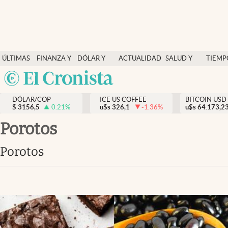
Finanzas y economía
ÚLTIMAS
FINANZA Y
DÓLAR Y
ACTUALIDAD
SALUD Y
TIEMP
Salud y nutrición
NOTICIAS
ECONOMÍA
MERCADOS
NUTRICIÓN
LIBRE
Argentina
Vida espiritual
España
Actualidad
DÓLAR/COP
ICE US COFFEE
BITCOIN USD
$
3156,5
0.21
%
u$s
326,1
-1.36
%
u$s
México
64.173,2
Tiempo libre
USA
porotos
Dólar y mercados
Colombia
porotos
Uruguay
Curiosidades
Colombia