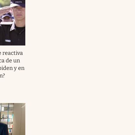
 reactiva
sca de un
iden y en
n?