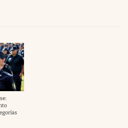
Uruguay
se:
nto
tegorías