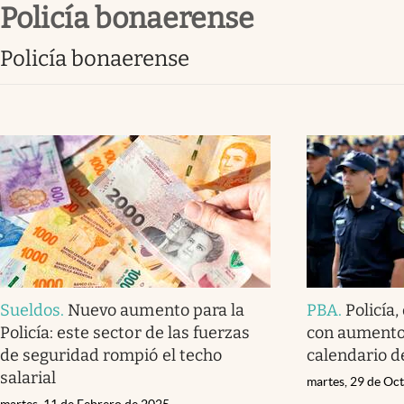
policía bonaerense
Infotechnology
Clase
policía bonaerense
Clima
Mundial 2026
Eventos Corporativos
El Cronista Studio
Mediakit
abre en nueva pestaña
Sueldos
.
Nuevo aumento para la
PBA
.
Policía,
Policía: este sector de las fuerzas
con aumento,
de seguridad rompió el techo
calendario d
salarial
martes, 29 de Oc
martes, 11 de Febrero de 2025