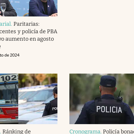
arial
.
Paritarias:
ocentes y policía de PBA
vo aumento en agosto
e
sto de 2024
s
.
Ránking de
Cronograma
.
Policía bona