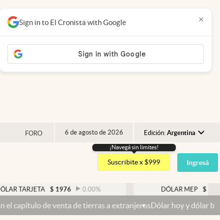
×
Sign in to El Cronista with Google
6 de agosto de 2026
Edición:
Argentina
FORO
¡Navegá sin limites!
Argentina
Suscribite x $999
Ingresá
España
México
ETA
$
1976
0.00
%
DÓLAR MEP
$
1521,52
0.2
USA
enta de tierras a extranjeros
Dólar hoy y dólar blue hoy: cuál es la
Colombia