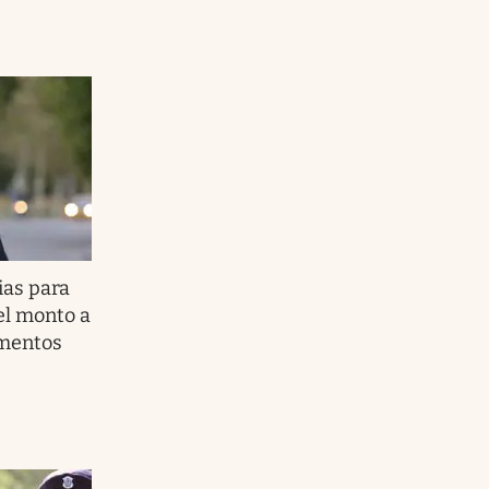
ias para
el monto a
umentos