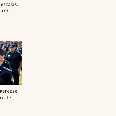
escalas,
go de
naerense:
ro de