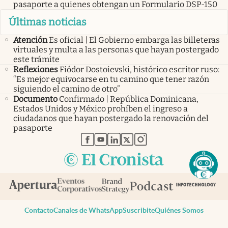
pasaporte a quienes obtengan un Formulario DSP-150
Últimas noticias
Atención
Es oficial | El Gobierno embarga las billeteras
virtuales y multa a las personas que hayan postergado
este trámite
Reflexiones
Fiódor Dostoievski, histórico escritor ruso:
“Es mejor equivocarse en tu camino que tener razón
siguiendo el camino de otro”
Documento
Confirmado | República Dominicana,
Estados Unidos y México prohíben el ingreso a
ciudadanos que hayan postergado la renovación del
pasaporte
abre en nueva pestaña
abre en nueva pestaña
abre en nueva pestaña
abre en nueva pestaña
abre en nueva pestaña
Contacto
Canales de WhatsApp
Suscribite
Quiénes Somos