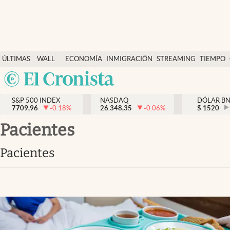
Últimas Noticias
ÚLTIMAS
WALL
ECONOMÍA
INMIGRACIÓN
STREAMING
TIEMPO
Finanzas y economía
NOTICIAS
STREET
Argentina
Wall Street y dólar
Y
España
Inmigración
DÓLAR
S&P 500 INDEX
NASDAQ
DÓLAR B
7709,96
-0.18
%
26.348,35
-0.06
%
México
$
1520
Trending
USA
Pacientes
Tiempo
Colombia
Pacientes
Uruguay
Ciencia y salud
Espiritual
Streaming
PC y mobile