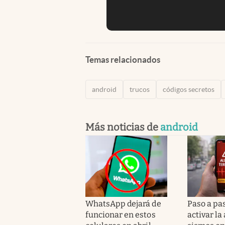
Temas relacionados
android
trucos
códigos secretos
Más noticias de
android
WhatsApp dejará de
Paso a pa
funcionar en estos
activar la