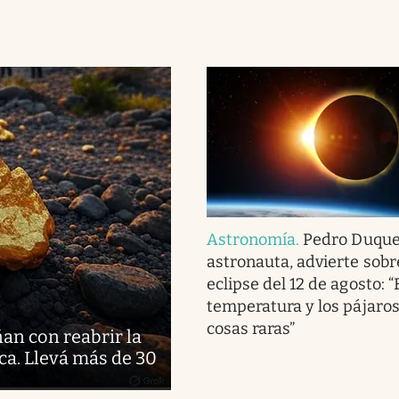
Astronomía
.
Pedro Duque
astronauta, advierte sobr
eclipse del 12 de agosto: “
temperatura y los pájaro
cosas raras”
ñan con reabrir la
ca. Llevá más de 30