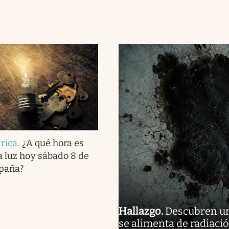
trica
.
¿A qué hora es
a luz hoy sábado 8 de
spaña?
Hallazgo
.
Descubren un
se alimenta de radiació