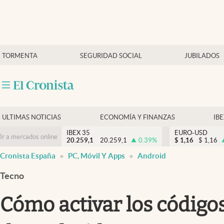
Últimas Noticias
TORMENTA
SEGURIDAD SOCIAL
JUBILADOS
Economía y finanzas
Política
Actualidad
Criptomonedas
ULTIMAS NOTICIAS
ECONOMÍA Y FINANZAS
IB
IBEX 35
EURO-USD
Ir a mercados online
20.259,1
20.259,1
0.39
%
$
1,16
$
1,16
Cronista España
PC, Móvil Y Apps
Android
Tecno
Cómo activar los códigos