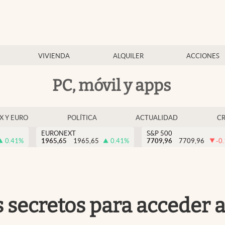
VIVIENDA
ALQUILER
ACCIONES
PC, móvil y apps
EX Y EURO
POLÍTICA
ACTUALIDAD
C
EURONEXT
S&P 500
0.41
%
1965,65
1965,65
0.41
%
7709,96
7709,96
-0
 secretos para acceder a