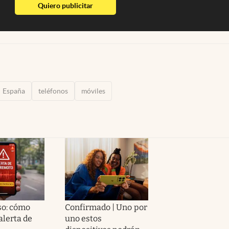
abre en nueva pestaña
Quiero publicitar
España
teléfonos
móviles
so: cómo
Confirmado | Uno por
 alerta de
uno estos