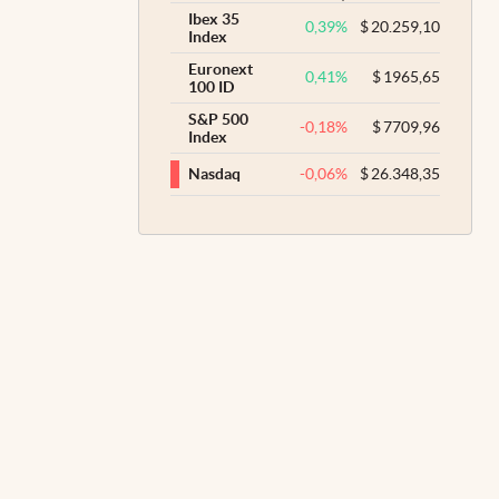
Ibex 35
0,39
%
$
20.259,10
Index
Euronext
0,41
%
$
1965,65
100 ID
S&P 500
-0,18
%
$
7709,96
Index
-0,06
%
$
26.348,35
Nasdaq