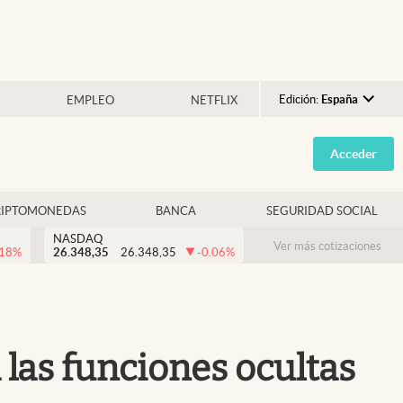
Edición:
España
EMPLEO
NETFLIX
Argentina
Acceder
España
México
RIPTOMONEDAS
BANCA
SEGURIDAD SOCIAL
USA
NASDAQ
Colombia
Ver más cotizaciones
.18
%
26.348,35
26.348,35
-0.06
%
Uruguay
 las funciones ocultas