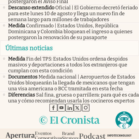
postergaron el Aviso Final
Descanso extendido
Oficial | El Gobierno decretó feriado
para este lunes 10 de agosto y llega un nuevo fin de
semana largo para millones de trabajadores
Medida
Confirmado | Estados Unidos, República
Dominicana y Colombia bloquean el ingreso a quienes
postergaron la renovación de su pasaporte
Últimas noticias
Medida
Fin del TPS: Estados Unidos ordena despidos
masivos y deportaciones a todos los extranjeros que
cumplan con esta condición
Documentos
Medida nacional | Aeropuertos de Estados
Unidos bloquearán la llegada de mexicanos que tengan
una visa americana o BCC tramitada en esta fecha
Diferencias
Sal fina, gruesa o parrillera: para qué es cada
una y cómo recomiendan usarla los cocineros expertos
abre en nueva pestaña
abre en nueva pestaña
abre en nueva pestaña
abre en nueva pestaña
abre en nueva pestaña