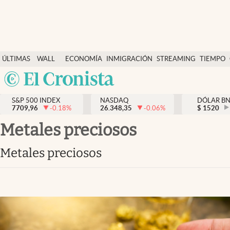
Últimas Noticias
ÚLTIMAS
WALL
ECONOMÍA
INMIGRACIÓN
STREAMING
TIEMPO
Finanzas y economía
NOTICIAS
STREET
Argentina
Wall Street y dólar
Y
España
Inmigración
DÓLAR
S&P 500 INDEX
NASDAQ
DÓLAR B
7709,96
-0.18
%
26.348,35
-0.06
%
México
$
1520
Trending
USA
metales preciosos
Tiempo
Colombia
metales preciosos
Uruguay
Ciencia y salud
Espiritual
Streaming
PC y mobile