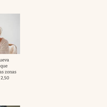
nueva
 que
las zonas
 2,50