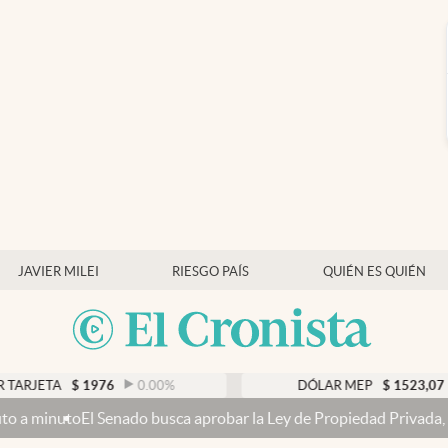
JAVIER MILEI
RIESGO PAÍS
QUIÉN ES QUIÉN
$
1976
0.00
%
DÓLAR MEP
$
1523,07
0.33
%
enado busca aprobar la Ley de Propiedad Privada, sin el capítulo de