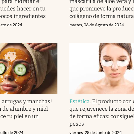
 para hidratar el
mascarilla de aloe vera y
puedes hacer en tu
que promueve la producc
 pocos ingredientes
colágeno de forma natura
osto de 2024
martes, 06 de Agosto de 2024
s arrugas y manchas!
Estética
.
El producto con
a de alumbre y miel
que rejuvenece la zona de
ce tu piel en un
de forma eficaz: consígue
pesos
Julio de 2024
viernes, 28 de Junio de 2024