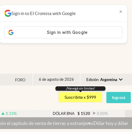
×
Sign in to El Cronista with Google
6 de agosto de 2026
Edición:
Argentina
FORO
¡Navegá sin limites!
Argentina
Suscribite x $999
Ingresá
España
México
DÓLAR BNA
$
1520
0.00
%
D
USA
 venta de tierras a extranjeros
Dólar hoy y dólar blue hoy: cuál es
Colombia