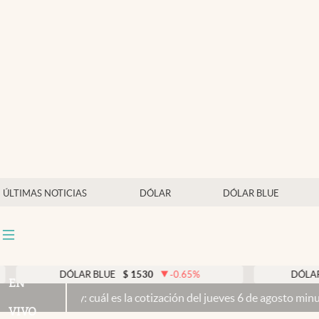
Últimas noticias
Dólar
Members
Economía y Política
Finanzas y Mercados
Mercados Online
ÚLTIMAS NOTICIAS
DÓLAR
DÓLAR BLUE
Negocios
Columnistas
Otras secciones
DÓLAR BLUE
$
1530
-0.65
%
DÓLAR TARJETA
EN
y: cuál es la cotización del jueves 6 de agosto minuto a minuto
El S
Apertura
VIVO