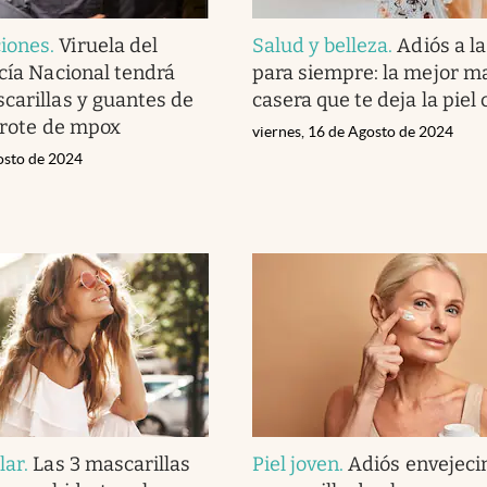
iones
.
Viruela del
Salud y belleza
.
Adiós a l
icía Nacional tendrá
para siempre: la mejor ma
carillas y guantes de
casera que te deja la pie
 brote de mpox
viernes, 16 de Agosto de 2024
osto de 2024
lar
.
Las 3 mascarillas
Piel joven
.
Adiós envejeci