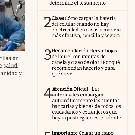
determine el testamento
2
Clave
Cómo cargar la batería
del celular cuando no hay
electricidad en casa: la manera
más efectiva, sencilla y segura
3
Recomendación
Hervir hojas
de laurel con ramitas de
illas en
canela y clavo de olor | Por qué
e salud:
recomiendan hacerlo y para
Sanidad y
qué sirve
4
Atención
Oficial | Las
autoridades embargan
automáticamente las cuentas
bancarias y bienes de todos los
ciudadanos y extranjeros que
hayan postergado este trámite
Importante
Colgar un trapo