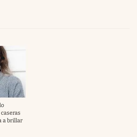
Uruguay
lo
 caseras
a brillar