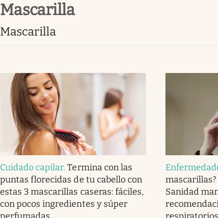
mascarilla
Infotechnology
Clase
mascarilla
Clima
Mundial 2026
Eventos Corporativos
El Cronista Studio
Mediakit
abre en nueva pestaña
Cuidado capilar
.
Termina con las
Enfermedad
puntas florecidas de tu cabello con
mascarillas? 
estas 3 mascarillas caseras: fáciles,
Sanidad man
con pocos ingredientes y súper
recomendació
perfumadas
respiratorio