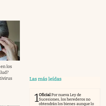
 en los
alud?
tivirus
Las más leídas
1
Oficial
Por nueva Ley de
Sucesiones, los herederos no
obtendrán los bienes aunque lo