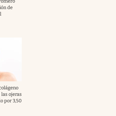
 romero
ión de
l
 colágeno
 las ojeras
lo por 3,50