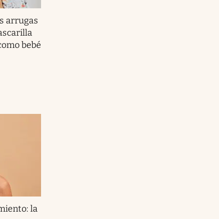
as arrugas
scarilla
l como bebé
miento: la