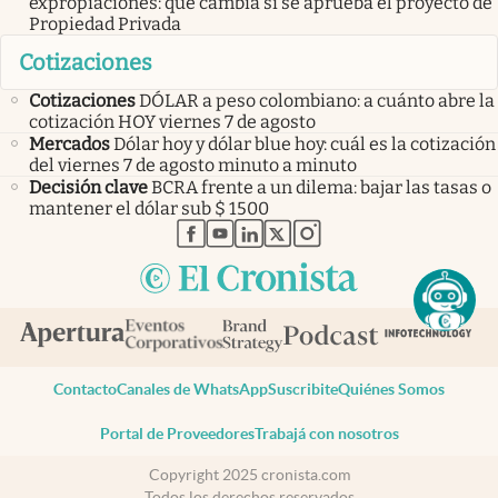
expropiaciones: qué cambia si se aprueba el proyecto de
Propiedad Privada
Cotizaciones
Cotizaciones
DÓLAR a peso colombiano: a cuánto abre la
cotización HOY viernes 7 de agosto
Mercados
Dólar hoy y dólar blue hoy: cuál es la cotización
del viernes 7 de agosto minuto a minuto
Decisión clave
BCRA frente a un dilema: bajar las tasas o
mantener el dólar sub $ 1500
abre en nueva pestaña
abre en nueva pestaña
abre en nueva pestaña
abre en nueva pestaña
abre en nueva pestaña
Contacto
Canales de WhatsApp
Suscribite
Quiénes Somos
Portal de Proveedores
Trabajá con nosotros
Copyright 2025 cronista.com
Todos los derechos reservados