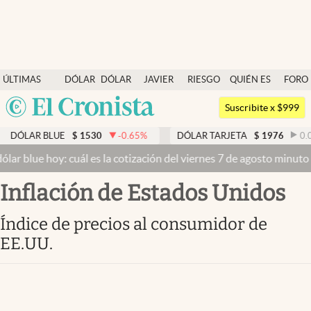
Últimas noticias
ÚLTIMAS
DÓLAR
DÓLAR
JAVIER
RIESGO
QUIÉN ES
FORO
Dólar
NOTICIAS
BLUE
MILEI
PAÍS
QUIÉN
Argentina
Members
Suscribite x $999
España
Economía y Política
DÓLAR BLUE
$
1530
-0.65
%
DÓLAR TARJETA
$
1976
0.0
México
lar blue hoy: cuál es la cotización del viernes 7 de agosto minuto 
Finanzas y Mercados
USA
Inflación de Estados Unidos
Mercados Online
Colombia
Uruguay
Negocios
Índice de precios al consumidor de
EE.UU.
Columnistas
Otras secciones
Apertura