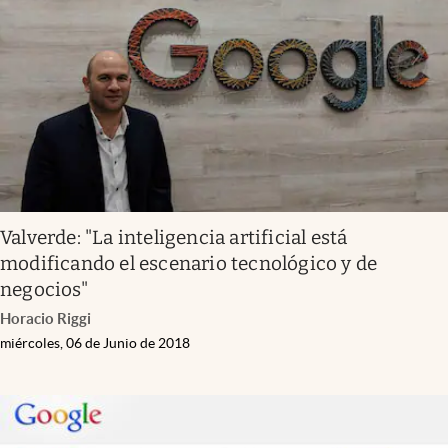
Infotechnology
Clase
Clima
Mundial 2026
Eventos Corporativos
El Cronista Studio
Valverde: "La inteligencia artificial está
Mediakit
modificando el escenario tecnológico y de
abre en nueva pestaña
negocios"
Argentina
Horacio Riggi
miércoles, 06 de Junio de 2018