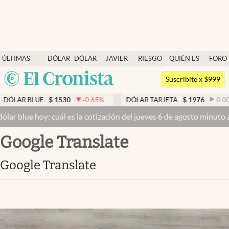
Últimas noticias
ÚLTIMAS
DÓLAR
DÓLAR
JAVIER
RIESGO
QUIÉN ES
FORO
Dólar
NOTICIAS
BLUE
MILEI
PAÍS
QUIÉN
Argentina
Members
Suscribite x $999
España
Economía y Política
AR BLUE
$
1530
-0.65
%
DÓLAR TARJETA
$
1976
0.00
%
México
blue hoy: cuál es la cotización del jueves 6 de agosto minuto a min
Finanzas y Mercados
USA
Google Translate
Mercados Online
Colombia
Uruguay
Negocios
Google Translate
Columnistas
Otras secciones
Apertura