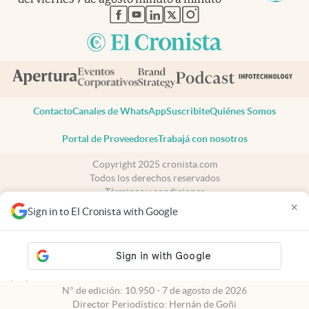
abre en nueva pestaña
abre en nueva pestaña
abre en nueva pestaña
abre en nueva pestaña
abre en nueva pestaña
Contacto
Canales de WhatsApp
Suscribite
Quiénes Somos
Portal de Proveedores
Trabajá con nosotros
Copyright 2025 cronista.com
Todos los derechos reservados
Términos y condiciones
×
Privacidad
Sign in to El Cronista with Google
Consentimiento
Tel:
+54 11 7078-3270
cronista.com
es propiedad de El Cronista Comercial S.A Registro de
propiedad intelectual: 56576959
N° de edición: 10.950 - 7 de agosto de 2026
Director Periodístico: Hernán de Goñi