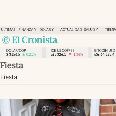
Finanzas y economía
ÚLTIMAS
FINANZA Y
DÓLAR Y
ACTUALIDAD
SALUD Y
TIEMP
Salud y nutrición
NOTICIAS
ECONOMÍA
MERCADOS
NUTRICIÓN
LIBRE
Argentina
Vida espiritual
España
Actualidad
DÓLAR/COP
ICE US COFFEE
BITCOIN USD
$
3156,5
0.21
%
u$s
326,1
-1.36
%
u$s
México
64.325,4
Tiempo libre
USA
fiesta
Dólar y mercados
Colombia
fiesta
Uruguay
Curiosidades
Colombia