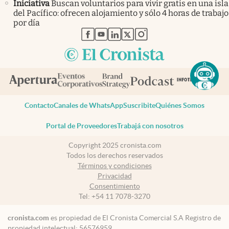
Iniciativa
Buscan voluntarios para vivir gratis en una isla
del Pacífico: ofrecen alojamiento y sólo 4 horas de trabajo
por día
abre en nueva pestaña
abre en nueva pestaña
abre en nueva pestaña
abre en nueva pestaña
abre en nueva pestaña
Contacto
Canales de WhatsApp
Suscribite
Quiénes Somos
Portal de Proveedores
Trabajá con nosotros
Copyright 2025 cronista.com
Todos los derechos reservados
Términos y condiciones
Privacidad
Consentimiento
Tel:
+54 11 7078-3270
cronista.com
es propiedad de El Cronista Comercial S.A Registro de
propiedad intelectual: 56576959