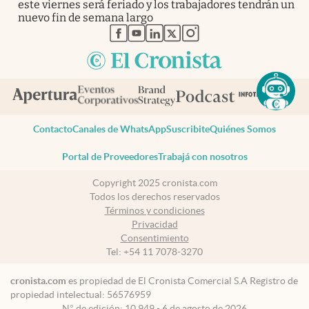
este viernes será feriado y los trabajadores tendrán un
nuevo fin de semana largo
abre en nueva pestaña
abre en nueva pestaña
abre en nueva pestaña
abre en nueva pestaña
abre en nueva pestaña
Contacto
Canales de WhatsApp
Suscribite
Quiénes Somos
Portal de Proveedores
Trabajá con nosotros
Copyright 2025 cronista.com
Todos los derechos reservados
Términos y condiciones
Privacidad
Consentimiento
Tel:
+54 11 7078-3270
cronista.com
es propiedad de El Cronista Comercial S.A Registro de
propiedad intelectual: 56576959
N° de edición: 10.949 - 6 de agosto de 2026