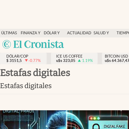
Finanzas y economía
ÚLTIMAS
FINANZA Y
DÓLAR Y
ACTUALIDAD
SALUD Y
TIEMP
Salud y nutrición
NOTICIAS
ECONOMÍA
MERCADOS
NUTRICIÓN
LIBRE
Argentina
Vida espiritual
España
Actualidad
DÓLAR/COP
ICE US COFFEE
BITCOIN USD
$
3151,5
-0.77
%
u$s
323,05
1.19
%
u$s
México
64.367,4
Tiempo libre
USA
estafas digitales
Dólar y mercados
Colombia
estafas digitales
Uruguay
Curiosidades
Colombia