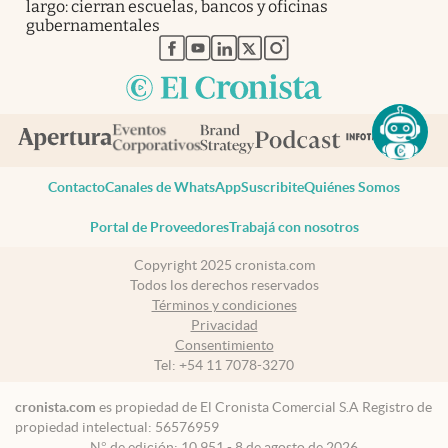
largo: cierran escuelas, bancos y oficinas
gubernamentales
abre en nueva pestaña
abre en nueva pestaña
abre en nueva pestaña
abre en nueva pestaña
abre en nueva pestaña
Contacto
Canales de WhatsApp
Suscribite
Quiénes Somos
Portal de Proveedores
Trabajá con nosotros
Copyright 2025 cronista.com
Todos los derechos reservados
Términos y condiciones
Privacidad
Consentimiento
Tel:
+54 11 7078-3270
cronista.com
es propiedad de El Cronista Comercial S.A Registro de
propiedad intelectual: 56576959
N° de edición: 10.951 - 8 de agosto de 2026