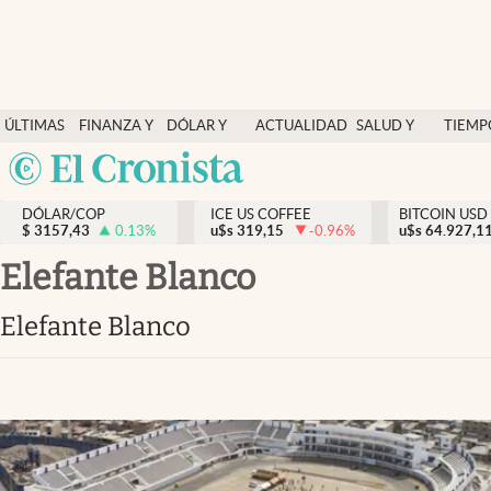
Finanzas y economía
ÚLTIMAS
FINANZA Y
DÓLAR Y
ACTUALIDAD
SALUD Y
TIEMP
Salud y nutrición
NOTICIAS
ECONOMÍA
MERCADOS
NUTRICIÓN
LIBRE
Argentina
Vida espiritual
España
Actualidad
DÓLAR/COP
ICE US COFFEE
BITCOIN USD
$
3157,43
0.13
%
u$s
319,15
-0.96
%
u$s
México
64.927,1
Tiempo libre
USA
Elefante Blanco
Dólar y mercados
Colombia
Elefante Blanco
Uruguay
Curiosidades
Colombia