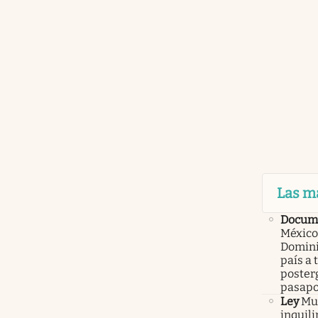
Las m
Docume
México
Domini
país a 
poster
pasapo
Ley
Mur
inquil