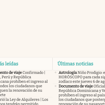
ás leídas
Últimas noticias
nto de viaje
Confirmado |
Astrología
Niño Prodigio: e
, Perú y República
HORÓSCOPO para cada sig
cana prohíben el ingreso al
zodíaco este jueves 6 de a
todos los ciudadanos que
Documento de viaje
Oficial
guen la renovación de su
República Dominicana y V
rte
prohíben el ingreso al país
ió la Ley de Alquileres | Los
los ciudadanos que poster
inos tendrán permitido
renovación de su pasapor