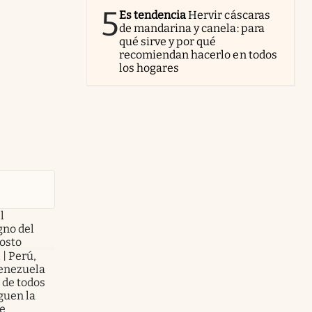
5
Es tendencia
Hervir cáscaras
de mandarina y canela: para
qué sirve y por qué
recomiendan hacerlo en todos
los hogares
l
no del
gosto
 | Perú,
enezuela
 de todos
guen la
te