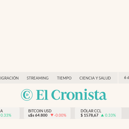
6 
IGRACIÓN
STREAMING
TIEMPO
CIENCIA Y SALUD
NA
BITCOIN USD
DÓLAR CCL
0.33
%
u$s
64.800
-0.00
%
$
1578,67
0.33
%