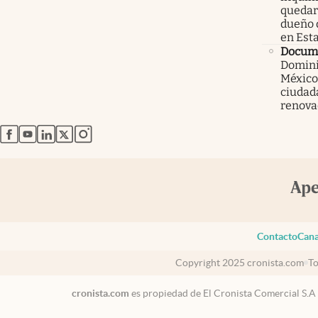
quedars
dueño 
en Est
Docum
Domini
México
ciudad
renova
abre en nueva pestaña
abre en nueva pestaña
abre en nueva pestaña
abre en nueva pestaña
abre en nueva pestaña
Contacto
Cana
Copyright 2025 cronista.com
To
cronista.com
es propiedad de El Cronista Comercial S.A