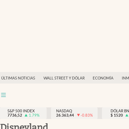
Últimas Noticias
Finanzas y economía
Wall Street y dólar
Inmigración
Trending
Tiempo
ÚLTIMAS NOTICIAS
WALL STREET Y DÓLAR
ECONOMÍA
INM
Ciencia y salud
Espiritual
Streaming
S&P 500 INDEX
NASDAQ
DÓLAR B
7736,52
1.79
%
26.363,44
-0.83
%
$
1520
PC y mobile
Disneyland