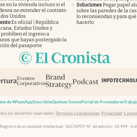
e en la vivienda incluso si el
Soluciones
Pegar papel a
desea no extender el contrato
sobre las paredes de la cas
ados Unidos
lo recomiendan y para qué 
ento
Es oficial | República
hacerlo
cana, Estados Unidos y
 prohíben el ingreso a
anos que hayan postergado la
ción del pasaporte
les de WhatsApp
Suscribite
Quiénes Somos
Portal de Proveedores
Trabaj
dos los derechos reservados
Términos y condiciones
Privacidad
Consen
 Registro de propiedad intelectual: 56576959
N° de edición: 10.949 - 6 