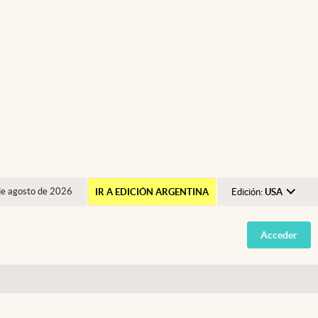
de agosto de 2026
IR A EDICIÓN ARGENTINA
Edición:
USA
Argentina
Acceder
España
México
USA
Colombia