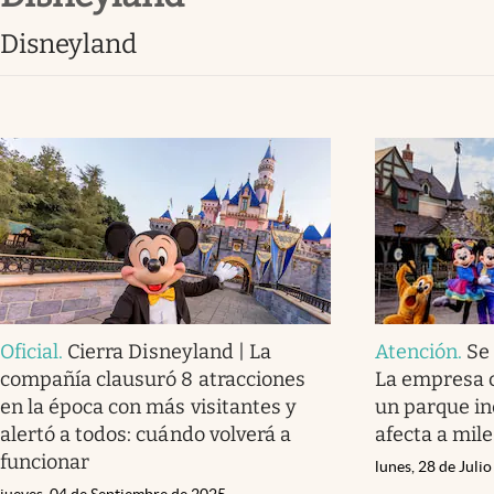
Lifestyle
Disneyland
Oficial
.
Cierra Disneyland | La
Atención
.
Se
compañía clausuró 8 atracciones
La empresa c
en la época con más visitantes y
un parque i
alertó a todos: cuándo volverá a
afecta a mil
funcionar
lunes, 28 de Juli
jueves, 04 de Septiembre de 2025