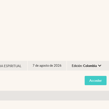
7 de agosto de 2026
Edición:
Colombia
DA ESPIRITUAL
Argentina
Acceder
España
México
USA
Colombia