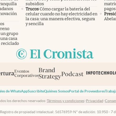
ranquilla
subsidios
matríc
dadanos
pagos
Trucos
Cómo cargar la batería del
enovación
celular cuando no hay electricidad en
Presi
la casa: una manera efectiva, segura
Abelar
los
y sencilla
rreno
 un grupo
 una casa
 reciclado
les de WhatsApp
Suscribite
Quiénes Somos
Portal de Proveedores
Trabaj
dos los derechos reservados
Términos y condiciones
Privacidad
Consen
 Registro de propiedad intelectual: 56576959
N° de edición: 10.950 - 7 