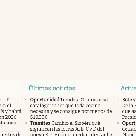
Últimas noticias
Actua
l | El
Oportunidad
Tiendas D1 suma a su
Este v
ra el
catálogo un set que toda cocina
De la 
ís y habrá
necesita y se consigue por menos de
que a
en 2026:
$10.000
Presi
oficinas
Trámites
Cambió el Sisbén: qué
Oport
significan las letras A, B, C y D del
extran
uertos de
nuevo RUI y cómo pueden afectar los
Manch