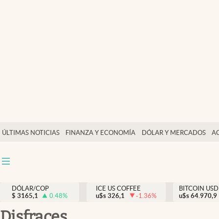
Finanzas y economía
Salud y nutrición
Vida espiritual
Actualidad
Tiempo libre
Dólar y mercados
ÚLTIMAS NOTICIAS
FINANZA Y ECONOMÍA
DÓLAR Y MERCADOS
A
Curiosidades
DÓLAR/COP
ICE US COFFEE
BITCOIN USD
$
3165,1
0.48
%
u$s
326,1
-1.36
%
u$s
64.970,9
disfraces