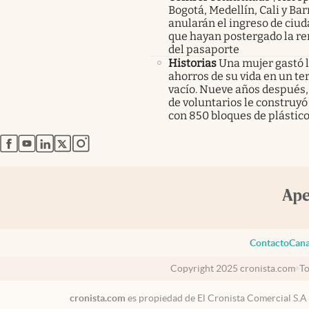
Bogotá, Medellín, Cali y Bar
anularán el ingreso de ciu
que hayan postergado la r
del pasaporte
Historias
Una mujer gastó 
ahorros de su vida en un te
vacío. Nueve años después,
de voluntarios le construyó
con 850 bloques de plástico
abre en nueva pestaña
abre en nueva pestaña
abre en nueva pestaña
abre en nueva pestaña
abre en nueva pestaña
Contacto
Cana
Copyright 2025 cronista.com
To
cronista.com
es propiedad de El Cronista Comercial S.A