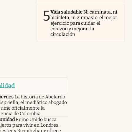
5
Vida saludable
Ni caminata, ni
bicicleta, ni gimnasio: el mejor
ejercicio para cuidar el
corazón y mejorar la
circulación
lidad
iernes
La historia de Abelardo
Espriella, el mediático abogado
sume oficialmente la
dencia de Colombia
unidad
Reino Unido busca
jeros para vivir en Londres,
ester y Birmingham: ofrece