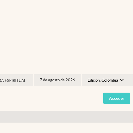
7 de agosto de 2026
Edición:
Colombia
DA ESPIRITUAL
Argentina
Acceder
España
México
USA
Colombia