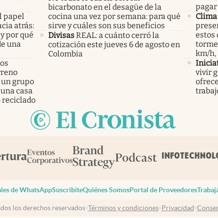
pagar 
bicarbonato en el desagüe de la
l papel
cocina una vez por semana: para qué
Clima
cia atrás:
sirve y cuáles son sus beneficios
presen
 y por qué
estos 
Divisas
REAL: a cuánto cerró la
de una
tormen
cotización este jueves 6 de agosto en
km/h,
Colombia
los
Inicia
rreno
vivir 
 un grupo
ofrece
 una casa
trabaj
 reciclado
les de WhatsApp
Suscribite
Quiénes Somos
Portal de Proveedores
Trabaj
dos los derechos reservados
Términos y condiciones
Privacidad
Consen