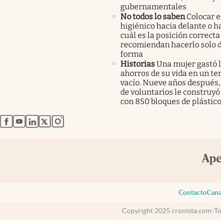
gubernamentales
No todos lo saben
Colocar e
higiénico hacia delante o ha
cuál es la posición correcta
recomiendan hacerlo solo 
forma
Historias
Una mujer gastó 
ahorros de su vida en un te
vacío. Nueve años después,
de voluntarios le construyó
con 850 bloques de plástico
abre en nueva pestaña
abre en nueva pestaña
abre en nueva pestaña
abre en nueva pestaña
abre en nueva pestaña
Contacto
Cana
Copyright 2025 cronista.com
To