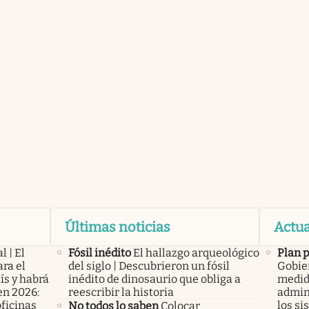
Últimas noticias
Actua
l | El
Fósil inédito
El hallazgo arqueológico
Plan 
ra el
del siglo | Descubrieron un fósil
Gobier
ís y habrá
inédito de dinosaurio que obliga a
medid
en 2026:
reescribir la historia
admini
oficinas
los si
No todos lo saben
Colocar