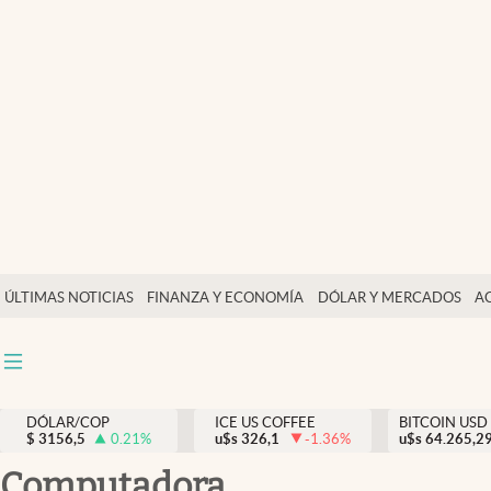
Finanzas y economía
Salud y nutrición
Vida espiritual
Actualidad
Tiempo libre
Dólar y mercados
ÚLTIMAS NOTICIAS
FINANZA Y ECONOMÍA
DÓLAR Y MERCADOS
A
Curiosidades
DÓLAR/COP
ICE US COFFEE
BITCOIN USD
$
3156,5
0.21
%
u$s
326,1
-1.36
%
u$s
64.265,2
computadora