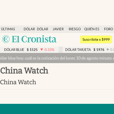
Últimas noticias
ÚLTIMAS
DÓLAR
DÓLAR
JAVIER
RIESGO
QUIÉN ES
FORO
Dólar
NOTICIAS
BLUE
MILEI
PAÍS
QUIÉN
Argentina
Members
Suscribite x $999
España
Economía y Política
LAR BLUE
$
1525
-0.33
%
DÓLAR TARJETA
$
1976
0.00
%
México
blue hoy: cuál es la cotización del lunes 10 de agosto minuto a min
Finanzas y Mercados
USA
China Watch
Mercados Online
Colombia
Uruguay
Negocios
China Watch
Columnistas
Otras secciones
Apertura