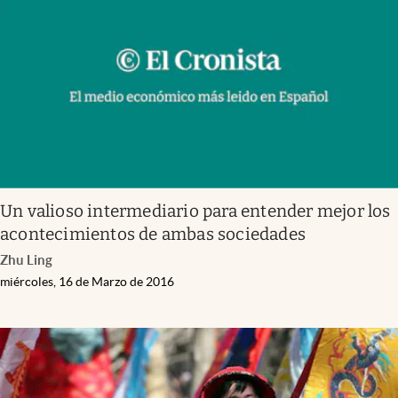
Infotechnology
Clase
Clima
Mundial 2026
Eventos Corporativos
El Cronista Studio
Un valioso intermediario para entender mejor los
Mediakit
acontecimientos de ambas sociedades
abre en nueva pestaña
Zhu Ling
Argentina
miércoles, 16 de Marzo de 2016