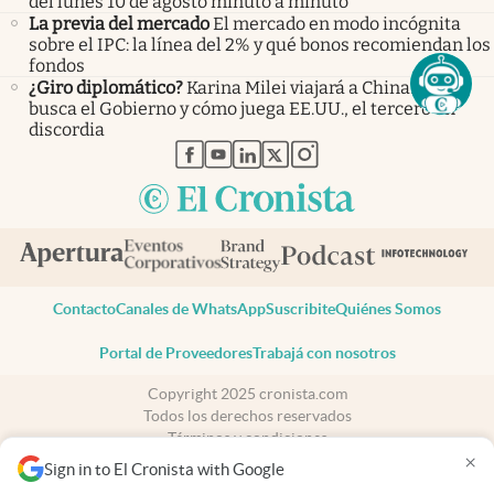
del lunes 10 de agosto minuto a minuto
La previa del mercado
El mercado en modo incógnita
sobre el IPC: la línea del 2% y qué bonos recomiendan los
fondos
¿Giro diplomático?
Karina Milei viajará a China: qué
busca el Gobierno y cómo juega EE.UU., el tercero en
discordia
abre en nueva pestaña
abre en nueva pestaña
abre en nueva pestaña
abre en nueva pestaña
abre en nueva pestaña
Contacto
Canales de WhatsApp
Suscribite
Quiénes Somos
Portal de Proveedores
Trabajá con nosotros
Copyright 2025 cronista.com
Todos los derechos reservados
Términos y condiciones
×
Privacidad
Sign in to El Cronista with Google
Consentimiento