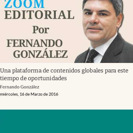
Infotechnology
Clase
Clima
Mundial 2026
Eventos Corporativos
El Cronista Studio
Una plataforma de contenidos globales para este
Mediakit
tiempo de oportunidades
abre en nueva pestaña
Fernando González
Argentina
miércoles, 16 de Marzo de 2016