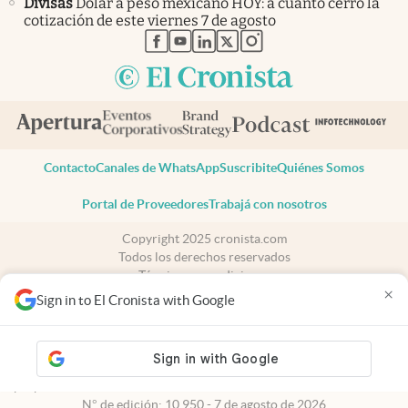
Divisas
Dólar a peso mexicano HOY: a cuánto cerró la
cotización de este viernes 7 de agosto
abre en nueva pestaña
abre en nueva pestaña
abre en nueva pestaña
abre en nueva pestaña
abre en nueva pestaña
Contacto
Canales de WhatsApp
Suscribite
Quiénes Somos
Portal de Proveedores
Trabajá con nosotros
Copyright 2025 cronista.com
Todos los derechos reservados
Términos y condiciones
×
Privacidad
Sign in to El Cronista with Google
Consentimiento
Tel:
+54 11 7078-3270
cronista.com
es propiedad de El Cronista Comercial S.A Registro de
propiedad intelectual: 56576959
N° de edición: 10.950 - 7 de agosto de 2026