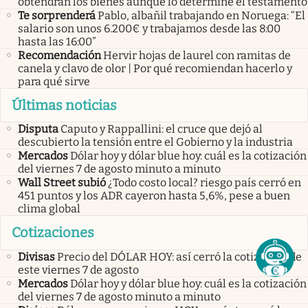
obtendrán los bienes aunque lo determine el testamento
Te sorprenderá
Pablo, albañil trabajando en Noruega: “El
salario son unos 6.200€ y trabajamos desde las 8:00
hasta las 16:00”
Recomendación
Hervir hojas de laurel con ramitas de
canela y clavo de olor | Por qué recomiendan hacerlo y
para qué sirve
Últimas noticias
Disputa
Caputo y Rappallini: el cruce que dejó al
descubierto la tensión entre el Gobierno y la industria
Mercados
Dólar hoy y dólar blue hoy: cuál es la cotización
del viernes 7 de agosto minuto a minuto
Wall Street subió
¿Todo costo local? riesgo país cerró en
451 puntos y los ADR cayeron hasta 5,6%, pese a buen
clima global
Cotizaciones
Divisas
Precio del DÓLAR HOY: así cerró la cotización de
este viernes 7 de agosto
Mercados
Dólar hoy y dólar blue hoy: cuál es la cotización
del viernes 7 de agosto minuto a minuto