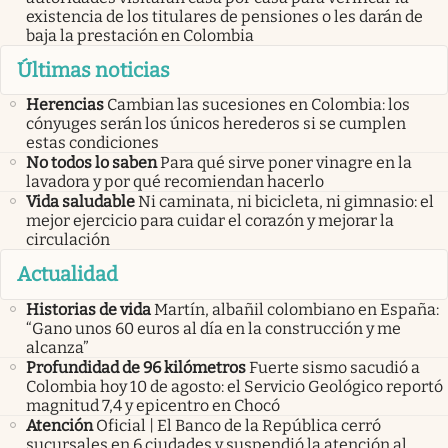
existencia de los titulares de pensiones o les darán de
baja la prestación en Colombia
Últimas noticias
Herencias
Cambian las sucesiones en Colombia: los
cónyuges serán los únicos herederos si se cumplen
estas condiciones
No todos lo saben
Para qué sirve poner vinagre en la
lavadora y por qué recomiendan hacerlo
Vida saludable
Ni caminata, ni bicicleta, ni gimnasio: el
mejor ejercicio para cuidar el corazón y mejorar la
circulación
Actualidad
Historias de vida
Martín, albañil colombiano en España:
“Gano unos 60 euros al día en la construcción y me
alcanza”
Profundidad de 96 kilómetros
Fuerte sismo sacudió a
Colombia hoy 10 de agosto: el Servicio Geológico reportó
magnitud 7,4 y epicentro en Chocó
Atención
Oficial | El Banco de la República cerró
sucursales en 6 ciudades y suspendió la atención al