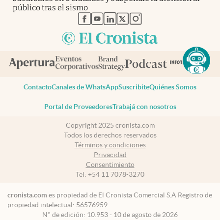
público tras el sismo
abre en nueva pestaña
abre en nueva pestaña
abre en nueva pestaña
abre en nueva pestaña
abre en nueva pestaña
Contacto
Canales de WhatsApp
Suscribite
Quiénes Somos
Portal de Proveedores
Trabajá con nosotros
Copyright 2025 cronista.com
Todos los derechos reservados
Términos y condiciones
Privacidad
Consentimiento
Tel:
+54 11 7078-3270
cronista.com
es propiedad de El Cronista Comercial S.A Registro de
propiedad intelectual: 56576959
N° de edición: 10.953 - 10 de agosto de 2026