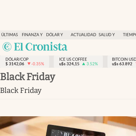
Finanzas y economía
ÚLTIMAS
FINANZA Y
DÓLAR Y
ACTUALIDAD
SALUD Y
TIEMP
Salud y nutrición
NOTICIAS
ECONOMÍA
MERCADOS
NUTRICIÓN
LIBRE
Argentina
Vida espiritual
España
Actualidad
DÓLAR/COP
ICE US COFFEE
BITCOIN US
$
3142,06
-0.35
%
u$s
324,15
3.52
%
u$s
México
63.892
Tiempo libre
USA
Black Friday
Dólar y mercados
Colombia
Black Friday
Uruguay
Curiosidades
Colombia