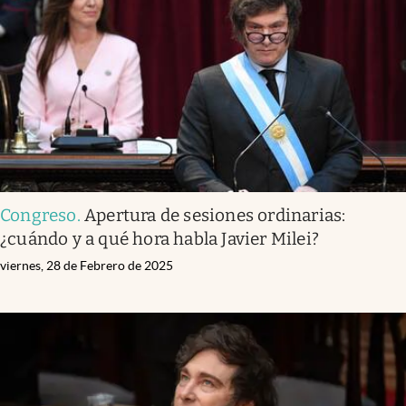
Infotechnology
Clase
Clima
Mundial 2026
Eventos Corporativos
El Cronista Studio
Congreso
.
Apertura de sesiones ordinarias:
Mediakit
¿cuándo y a qué hora habla Javier Milei?
abre en nueva pestaña
Argentina
viernes, 28 de Febrero de 2025