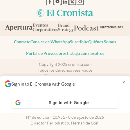
Contacto
Canales de WhatsApp
Suscribite
Quiénes Somos
Portal de Proveedores
Trabajá con nosotros
Copyright 2025 cronista.com
Todos los derechos reservados
Términos y condiciones
×
Privacidad
Sign in to El Cronista with Google
Consentimiento
Tel:
+54 11 7078-3270
cronista.com
es propiedad de El Cronista Comercial S.A Registro de
propiedad intelectual: 56576959
N° de edición: 10.951 - 8 de agosto de 2026
Director Periodístico: Hernán de Goñi