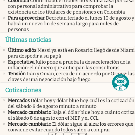
Colombia
Confirmado: el Gobierno visitará casa por casa
con personal administrativo para comprobar la
existencia de los titulares de pensiones en Colombia
Para aprovechar
Decretan feriado el lunes 10 de agosto y
habrá un nuevo fin de semana largo para miles de
personas
Últimas noticias
Último adiós
Messi ya está en Rosario: llegó desde Miami
para despedir a su papá
Expectativa
Julio pone a prueba la desaceleración de la
inflación: el número que anticipan las consultoras
Tensión
Irán y Omán, cerca de un acuerdo por Ormuz: las
claves de una negociación bajo fuego
Cotizaciones
Mercados
Dólar hoy y dólar blue hoy: cuál es la cotización
del sábado 8 de agosto minuto a minuto
Mercado cambiario
Baja el dólar blue hoy: a cuánto cotiza
el sábado 8 de agosto con el MEP y el CCL
Mercado cambiario
El dólar sigue al alza: los errores que
conviene evitar cuando todos salen a comprar
abre en nueva pestaña
abre en nueva pestaña
abre en nueva pestaña
abre en nueva pestaña
abre en nueva pestaña