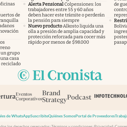
oficinas
Alerta Pensional
Colpensiones: los
de gu
trabajadores entre 55 y 60 años
contro
uertos de
deben hacer este trámite o perderán
repres
ranquilla
la pensión para siempre
Restr
dadanos
Nuevo producto
Alkosto liquida una
Bolivi
enovación
olla a presión de amplia capacidad y
ingres
protección reforzada para cocer más
poster
los
rápido por menos de $98.000
pasap
rreno
 un grupo
 una casa
 reciclado
les de WhatsApp
Suscribite
Quiénes Somos
Portal de Proveedores
Trabaj
dos los derechos reservados
Términos y condiciones
Privacidad
Consen