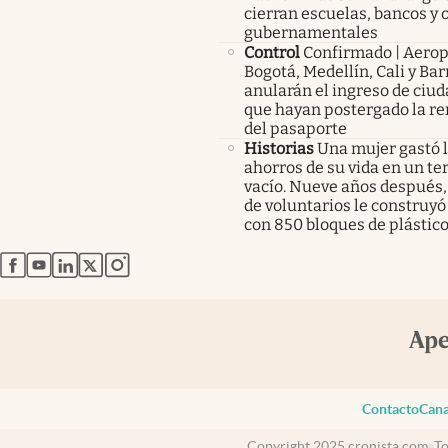
cierran escuelas, bancos y 
gubernamentales
Control
Confirmado | Aerop
Bogotá, Medellín, Cali y Bar
anularán el ingreso de ciu
que hayan postergado la r
del pasaporte
Historias
Una mujer gastó 
ahorros de su vida en un te
vacío. Nueve años después,
de voluntarios le construyó
con 850 bloques de plástico
abre en nueva pestaña
abre en nueva pestaña
abre en nueva pestaña
abre en nueva pestaña
abre en nueva pestaña
Contacto
Cana
Copyright 2025 cronista.com
To