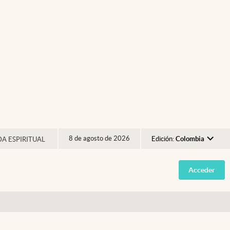
8 de agosto de 2026
Edición:
Colombia
DA ESPIRITUAL
Argentina
Acceder
España
México
USA
Colombia