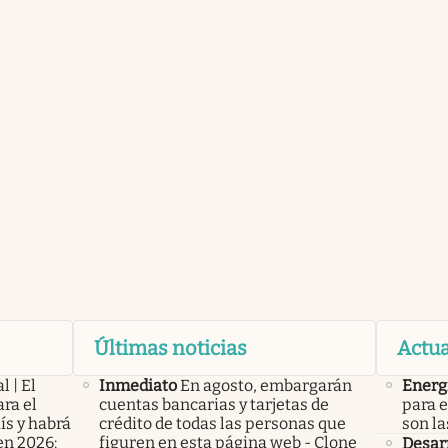
Últimas noticias
Actua
l | El
Inmediato
En agosto, embargarán
Energ
ra el
cuentas bancarias y tarjetas de
para e
ís y habrá
crédito de todas las personas que
son la
en 2026:
figuren en esta página web - Clone
Desarr