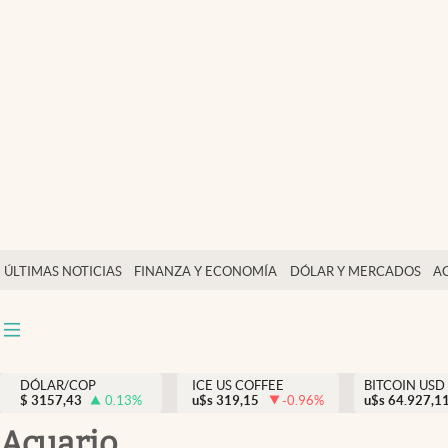
Finanzas y economía
Salud y nutrición
Vida espiritual
Actualidad
Tiempo libre
Dólar y mercados
ÚLTIMAS NOTICIAS
FINANZA Y ECONOMÍA
DÓLAR Y MERCADOS
A
Curiosidades
DÓLAR/COP
ICE US COFFEE
BITCOIN USD
$
3157,43
0.13
%
u$s
319,15
-0.96
%
u$s
64.927,1
acuario