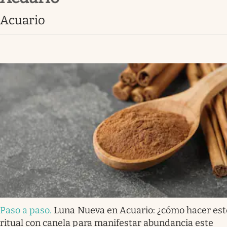
acuario
Paso a paso
.
Luna Nueva en Acuario: ¿cómo hacer est
ritual con canela para manifestar abundancia este