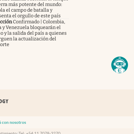
erra más potente del mundo:
la el campo de batalla y
enta el orgullo de este país
icción
Confirmado | Colombia,
a y Venezuela bloquearán el
o y la salida del país a quienes
guen la actualización del
orte
á con nosotros
timiento
Tel:
+54 11 7078-3270