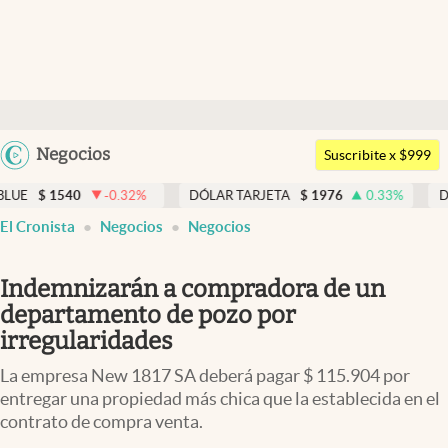
Últimas noticias
Dólar
Argentina
Negocios
Members
Suscribite x $999
España
Economía y Política
0.32
%
DÓLAR TARJETA
$
1976
0.33
%
DÓLAR MEP
$
151
México
El Cronista
Negocios
Negocios
Finanzas y Mercados
USA
Mercados Online
Colombia
Indemnizarán a compradora de un
Uruguay
Negocios
departamento de pozo por
irregularidades
Columnistas
La empresa New 1817 SA deberá pagar $ 115.904 por
Otras secciones
entregar una propiedad más chica que la establecida en el
contrato de compra venta.
Apertura