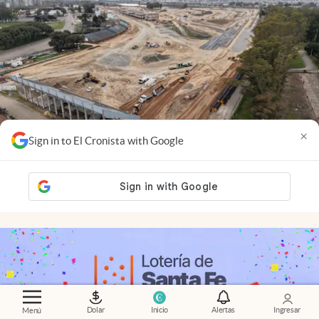
×
Sign in to El Cronista with Google
Cambios
.
La megaobra que cambia el Autódromo y
busca traer la Fórmula 1 de vuelta a la Argentina
Dolar
Inicio
Alertas
Ingresar
Menú