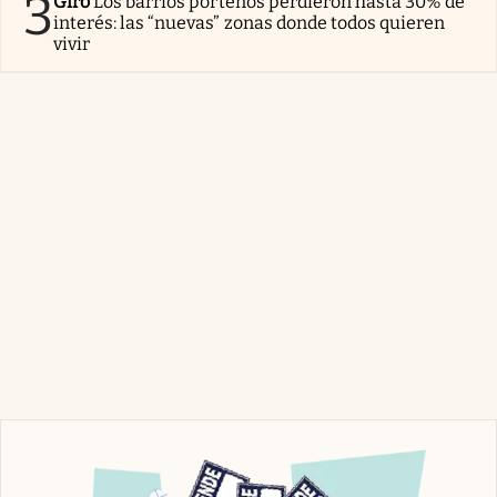
3
Giro
Los barrios porteños perdieron hasta 30% de
interés: las “nuevas” zonas donde todos quieren
vivir