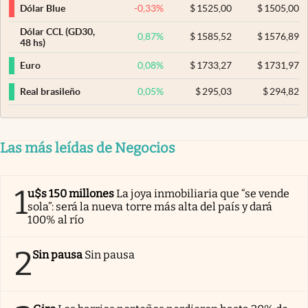
-0,33
%
$
1525,00
$
1505,00
Dólar Blue
Dólar CCL (GD30,
0,87
%
$
1585,52
$
1576,89
48 hs)
0,08
%
$
1733,27
$
1731,97
Euro
0,05
%
$
295,03
$
294,82
Real brasileño
Las más leídas de Negocios
1
u$s 150 millones
La joya inmobiliaria que “se vende
sola”: será la nueva torre más alta del país y dará
100% al río
2
Sin pausa
Sin pausa