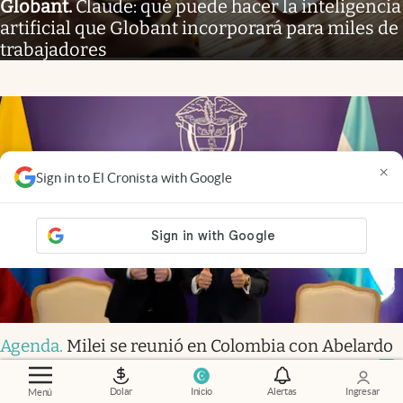
Globant
.
Claude: qué puede hacer la inteligencia
artificial que Globant incorporará para miles de
trabajadores
×
Sign in to El Cronista with Google
Agenda
.
Milei se reunió en Colombia con Abelardo
de la Espriella antes de su asunción presidencial
Dolar
Inicio
Alertas
Ingresar
Menú