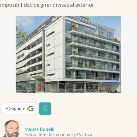
Infotechnology
imposibilidad de girar divisas al exterior
Clase
Clima
Mundial 2026
Eventos Corporativos
El Cronista Studio
Mediakit
abre en nueva pestaña
Argentina
+
Seguir
en
abre en nueva pestaña
Matías Bonelli
Editor Jefe de Economía y Política