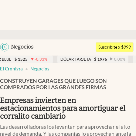
Últimas noticias
Dólar
Argentina
Negocios
Members
Suscribite x $999
España
Economía y Política
5
-0.33
%
DÓLAR TARJETA
$
1976
0.00
%
DÓLAR MEP
México
El Cronista
Negocios
Finanzas y Mercados
USA
CONSTRUYEN GARAGES QUE LUEGO SON
Mercados Online
Colombia
COMPRADOS POR LAS GRANDES FIRMAS
Uruguay
Negocios
Empresas invierten en
Columnistas
estacionamientos para amortiguar el
corralito cambiario
Otras secciones
Las desarrolladoras los levantan para aprovechar el alto
Apertura
nivel de demanda. Y las compañías lo aprovechan ante la