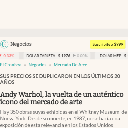
Últimas noticias
Dólar
Argentina
Negocios
Members
Suscribite x $999
España
Economía y Política
DÓLAR TARJETA
$
1976
0.00
%
DÓLAR MEP
$
1523,4
0.
México
El Cronista
Negocios
Mercado De Arte
Finanzas y Mercados
USA
SUS PRECIOS SE DUPLICARON EN LOS ÚLTIMOS 20
Mercados Online
Colombia
AÑOS
Uruguay
Negocios
Andy Warhol, la vuelta de un auténtico
Columnistas
ícono del mercado de arte
Otras secciones
Hay 350 obras suyas exhibidas en el Whitney Museum, de
Nueva York. Desde su muerte, en 1987, no se hacía una
Apertura
exposición de esta relevancia en los Estados Unidos