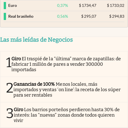
0,37
%
$
1734,47
$
1733,02
Euro
0,56
%
$
295,07
$
294,83
Real brasileño
Las más leídas de Negocios
1
Giro
El traspié de la “última” marca de zapatillas: de
fabricar 1 millón de pares a vender 300.000
importadas
2
Ganancias de 100%
Menos locales, más
importados y ventas ‘on line’: la receta de los súper
para ser rentables
3
Giro
Los barrios porteños perdieron hasta 30% de
interés: las “nuevas” zonas donde todos quieren
vivir