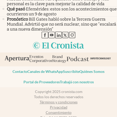
personal es la clave para mejorar la calidad de vida
Qué pasó
Efemérides: estos son los acontecimientos que
ocurrieron un 9 de agosto
Pronóstico
Bill Gates habló sobre la Tercera Guerra
Mundial. Advirtió que no será nuclear, sino que “escalará
a una nueva dimensión”
abre en nueva pestaña
abre en nueva pestaña
abre en nueva pestaña
abre en nueva pestaña
abre en nueva pestaña
Contacto
Canales de WhatsApp
Suscribite
Quiénes Somos
Portal de Proveedores
Trabajá con nosotros
Copyright 2025 cronista.com
Todos los derechos reservados
Términos y condiciones
Privacidad
Consentimiento