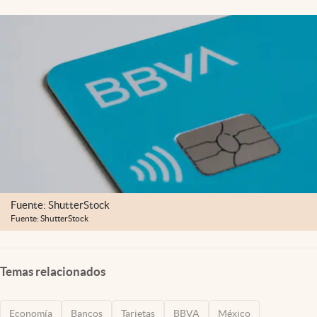
Clima
Espiritualidad
Mediakit
abre en nueva pestaña
México
Fuente: ShutterStock
Fuente: ShutterStock
Temas relacionados
Economía
Bancos
Tarjetas
BBVA
México