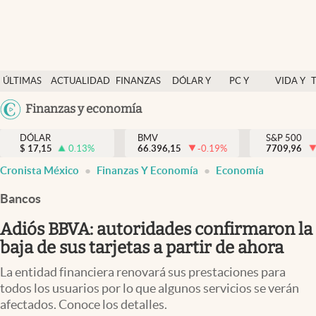
Últimas Noticias
ÚLTIMAS
ACTUALIDAD
FINANZAS
DÓLAR Y
PC Y
VIDA Y
Actualidad
NOTICIAS
Y
MERCADOS
CELULAR
ESTILO
Argentina
Finanzas y economía
Finanzas y economía
ECONOMÍA
España
Dólar y mercados
DÓLAR
BMV
S&P 500
$
17,15
0.13
%
66.396,15
-0.19
%
México
7709,96
Internacionales
Cronista México
Finanzas Y Economía
Economía
USA
Opinión
Colombia
Bancos
Uruguay
Brand Strategy
Adiós BBVA: autoridades confirmaron la
Pc y celular
baja de sus tarjetas a partir de ahora
Vida y estilo
La entidad financiera renovará sus prestaciones para
todos los usuarios por lo que algunos servicios se verán
Tv
afectados. Conoce los detalles.