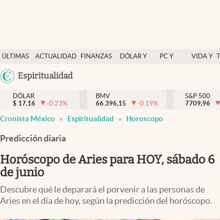
Últimas Noticias
ÚLTIMAS
ACTUALIDAD
FINANZAS
DÓLAR Y
PC Y
VIDA Y
Actualidad
NOTICIAS
Y
MERCADOS
CELULAR
ESTILO
Argentina
Espiritualidad
Finanzas y economía
ECONOMÍA
España
Dólar y mercados
DÓLAR
BMV
S&P 500
$
17,16
-0.23
%
66.396,15
-0.19
%
México
7709,96
Internacionales
Cronista México
Espiritualidad
Horoscopo
USA
Opinión
Colombia
Predicción diaria
Uruguay
Brand Strategy
Horóscopo de Aries para HOY, sábado 6
Pc y celular
de junio
Vida y estilo
Descubre qué le deparará el porvenir a las personas de
Aries en el día de hoy, según la predicción del horóscopo.
Tv