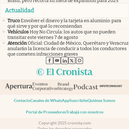
Brasil, pero recorta su meta de expansión para 2025
Actualidad
Truco
Envolver el dinero y la tarjeta en aluminio: para
qué sirve y por qué lo recomiendan
Vehículos
Hoy No Circula: los autos que no pueden
transitar este viernes 7 de agosto
Atención
Oficial: Ciudad de México, Querétaro y Veracruz
anularán la licencia de conducir a todos los conductores
que cometen infracciones graves
abre en nueva pestaña
abre en nueva pestaña
abre en nueva pestaña
abre en nueva pestaña
abre en nueva pestaña
Contacto
Canales de WhatsApp
Suscribite
Quiénes Somos
Portal de Proveedores
Trabajá con nosotros
Copyright 2025 cronista.com
Todos los derechos reservados