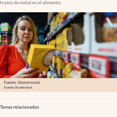
trozos de metal en el alimento.
Clima
Espiritualidad
Mediakit
abre en nueva pestaña
México
Fuente: Shutterstock
Fuente: Shutterstock
Temas relacionados