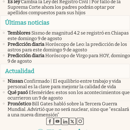
Es ley
Cambia la Ley del Registro Civil | Por fallo de la
Suprema Corte ahora los padres podrán optar por
apellidos compuestos para sus hijos
Últimas noticias
Temblores
Sismo de magnitud 4.2 se registró en Chiapas
este domingo 9 de agosto
Predicción diaria
Horóscopo de Leo: la predicción de los
astros para este domingo 9 de agosto
Predicción diaria
Horóscopo de Virgo para HOY, domingo
9 de agosto
Actualidad
Nissan
Confirmado | El equilibrio entre trabajo y vida
personal es la clave para mejorar la calidad de vida
Qué pasó
Efemérides: estos son los acontecimientos que
ocurrieron un 9 de agosto
Pronóstico
Bill Gates habló sobre la Tercera Guerra
Mundial. Advirtió que no será nuclear, sino que “escalará
a una nueva dimensión”
abre en nueva pestaña
abre en nueva pestaña
abre en nueva pestaña
abre en nueva pestaña
abre en nueva pestaña