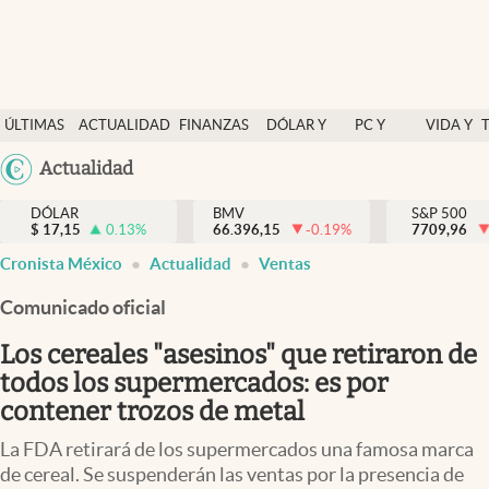
Últimas Noticias
ÚLTIMAS
ACTUALIDAD
FINANZAS
DÓLAR Y
PC Y
VIDA Y
Actualidad
NOTICIAS
Y
MERCADOS
CELULAR
ESTILO
Argentina
Actualidad
Finanzas y economía
ECONOMÍA
España
Dólar y mercados
DÓLAR
BMV
S&P 500
$
17,15
0.13
%
66.396,15
-0.19
%
México
7709,96
Internacionales
Cronista México
Actualidad
Ventas
USA
Opinión
Colombia
Comunicado oficial
Uruguay
Brand Strategy
Los cereales "asesinos" que retiraron de
Pc y celular
todos los supermercados: es por
contener trozos de metal
Vida y estilo
La FDA retirará de los supermercados una famosa marca
Tv
de cereal. Se suspenderán las ventas por la presencia de