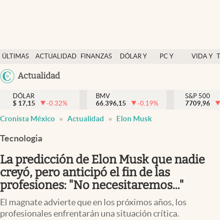
Últimas Noticias
ÚLTIMAS
ACTUALIDAD
FINANZAS
DÓLAR Y
PC Y
VIDA Y
Actualidad
NOTICIAS
Y
MERCADOS
CELULAR
ESTILO
Argentina
Actualidad
Finanzas y economía
ECONOMÍA
España
Dólar y mercados
DÓLAR
BMV
S&P 500
$
17,15
-0.32
%
66.396,15
-0.19
%
México
7709,96
Internacionales
Cronista México
Actualidad
Elon Musk
USA
Opinión
Colombia
Tecnologia
Uruguay
Brand Strategy
La predicción de Elon Musk que nadie
Pc y celular
creyó, pero anticipó el fin de las
profesiones: "No necesitaremos..."
Vida y estilo
El magnate advierte que en los próximos años, los
Tv
profesionales enfrentarán una situación crítica.