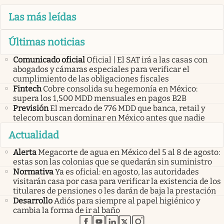
Las más leídas
Últimas noticias
Comunicado oficial
Oficial | El SAT irá a las casas con
abogados y cámaras especiales para verificar el
cumplimiento de las obligaciones fiscales
Fintech
Cobre consolida su hegemonía en México:
supera los 1,500 MDD mensuales en pagos B2B
Previsión
El mercado de 776 MDD que banca, retail y
telecom buscan dominar en México antes que nadie
Actualidad
Alerta
Megacorte de agua en México del 5 al 8 de agosto:
estas son las colonias que se quedarán sin suministro
Normativa
Ya es oficial: en agosto, las autoridades
visitarán casa por casa para verificar la existencia de los
titulares de pensiones o les darán de baja la prestación
Desarrollo
Adiós para siempre al papel higiénico y
cambia la forma de ir al baño
abre en nueva pestaña
abre en nueva pestaña
abre en nueva pestaña
abre en nueva pestaña
abre en nueva pestaña