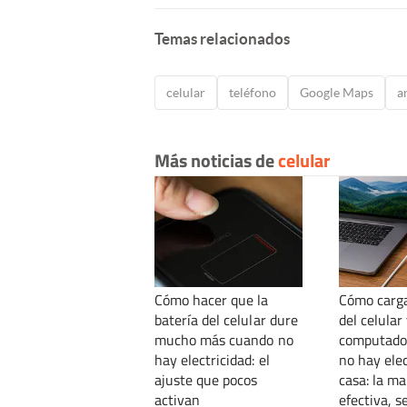
Temas relacionados
celular
teléfono
Google Maps
a
Más noticias de
celular
Cómo hacer que la
Cómo carga
batería del celular dure
del celular 
mucho más cuando no
computado
hay electricidad: el
no hay elec
ajuste que pocos
casa: la m
activan
efectiva, se