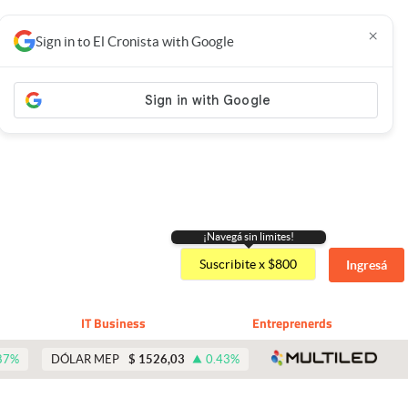
×
Sign in to El Cronista with Google
¡Navegá sin limites!
Suscribite x $800
Ingresá
IT Business
Entreprenerds
abre 
87
%
DÓLAR MEP
$
1526,03
0.43
%