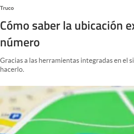
Infotechnology
Truco
Clase
Cómo saber la ubicación ex
Clima
número
Mundial 2026
Eventos Corporativos
Gracias a las herramientas integradas en el
El Cronista Studio
hacerlo.
Mediakit
abre en nueva pestaña