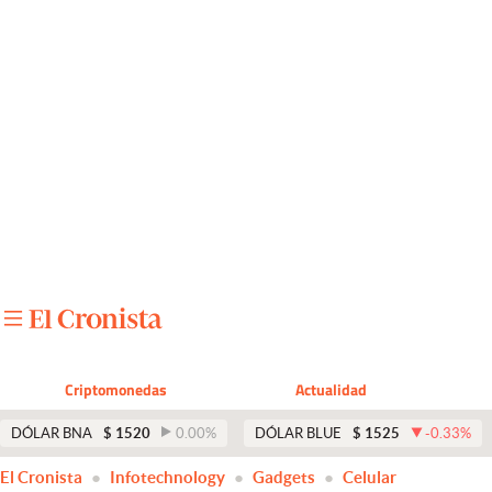
Últimas noticias
Dólar
Members
Economía y Política
Finanzas y Mercados
Mercados Online
Negocios
Columnistas
Criptomonedas
Actualidad
Otras secciones
DÓLAR BNA
$
1520
0.00
%
DÓLAR BLUE
$
1525
-0.33
%
Apertura
El Cronista
Infotechnology
Gadgets
Celular