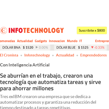
Últimas noticias
Dólar
Suscribite x $800
Members
tomonedas
Actualidad
Gadgets
Innovacion
Mundo
IT
Entrepre
CIO
Business
Economía y Política
DÓLAR BNA
$
1520
0.00
%
DÓLAR BLUE
$
1525
-0.33
%
El Cronista
Infotechnology
Actualidad
Emprendedores
Finanzas y Mercados
Con Inteligencia Artificial
Mercados Online
Se aburrían en el trabajo, crearon una
Negocios
tecnología que automatiza tareas y sirve
Columnistas
para ahorrar millones
Otras secciones
Tres exIBM crearon una empresa que se dedica a
automatizar procesos y garantiza una reducción del
Apertura
tiempo destinado a tareas repetitivas.