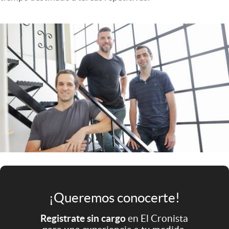
Infotechnology
Clase
Clima
Mundial 2026
Eventos Corporativos
El Cronista Studio
Mediakit
abre en nueva pestaña
Argentina
¡Queremos conocerte!
Registrate sin cargo
en El Cronista