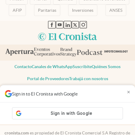
AFIP
Paritarias
Inversiones
ANSES
abre en nueva pestaña
abre en nueva pestaña
abre en nueva pestaña
abre en nueva pestaña
abre en nueva pestaña
Contacto
Canales de WhatsApp
Suscribite
Quiénes Somos
Portal de Proveedores
Trabajá con nosotros
Copyright 2025 cronista.com
×
Sign in to El Cronista with Google
Todos los derechos reservados
Términos y condiciones
Privacidad
Consentimiento
Tel:
+54 11 7078-3270
cronista.com
es propiedad de El Cronista Comercial S.A Registro de