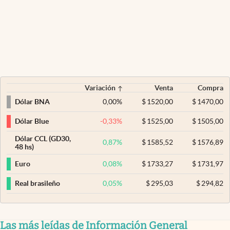
Variación
Venta
Compra
0,00
%
$
1520,00
$
1470,00
Dólar BNA
-0,33
%
$
1525,00
$
1505,00
Dólar Blue
Dólar CCL (GD30,
0,87
%
$
1585,52
$
1576,89
48 hs)
0,08
%
$
1733,27
$
1731,97
Euro
0,05
%
$
295,03
$
294,82
Real brasileño
Las más leídas de Información General