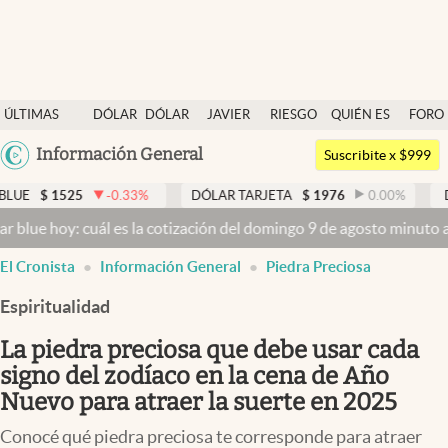
Últimas noticias
ÚLTIMAS
DÓLAR
DÓLAR
JAVIER
RIESGO
QUIÉN ES
FORO
Dólar
NOTICIAS
BLUE
MILEI
PAÍS
QUIÉN
Argentina
Información General
Members
Suscribite x $999
España
Economía y Política
5
-0.33
%
DÓLAR TARJETA
$
1976
0.00
%
DÓLAR MEP
México
 cuál es la cotización del domingo 9 de agosto minuto a minuto
Dóla
Finanzas y Mercados
USA
El Cronista
Información General
Piedra Preciosa
Mercados Online
Colombia
Uruguay
Espiritualidad
Negocios
La piedra preciosa que debe usar cada
Columnistas
signo del zodíaco en la cena de Año
Otras secciones
Nuevo para atraer la suerte en 2025
Apertura
Conocé qué piedra preciosa te corresponde para atraer