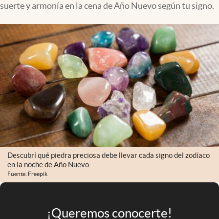
suerte y armonía en la cena de Año Nuevo según tu signo.
Infotechnology
Clase
Clima
Mundial 2026
Eventos Corporativos
El Cronista Studio
Mediakit
abre en nueva pestaña
Argentina
Descubrí qué piedra preciosa debe llevar cada signo del zodíaco
en la noche de Año Nuevo.
Fuente: Freepik
¡Queremos conocerte!