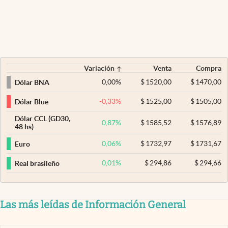
Variación
Venta
Compra
0,00
%
$
1520,00
$
1470,00
Dólar BNA
-0,33
%
$
1525,00
$
1505,00
Dólar Blue
Dólar CCL (GD30,
0,87
%
$
1585,52
$
1576,89
48 hs)
0,06
%
$
1732,97
$
1731,67
Euro
0,01
%
$
294,86
$
294,66
Real brasileño
Las más leídas de Información General