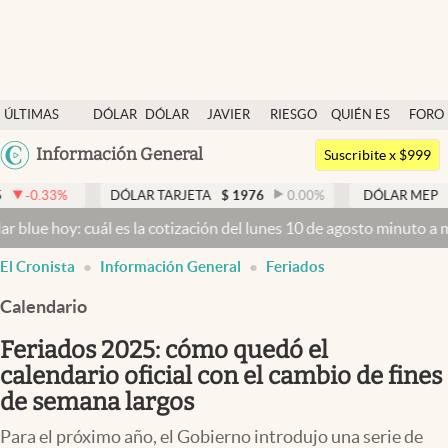
Últimas noticias
ÚLTIMAS
DÓLAR
DÓLAR
JAVIER
RIESGO
QUIÉN ES
FORO
Dólar
NOTICIAS
BLUE
MILEI
PAÍS
QUIÉN
Argentina
Información General
Members
Suscribite x $999
España
Economía y Política
DÓLAR TARJETA
$
1976
0.00
%
DÓLAR MEP
$
1526,03
México
 cuál es la cotización del lunes 10 de agosto minuto a minuto
Dólar
Finanzas y Mercados
USA
El Cronista
Información General
Feriados
Mercados Online
Colombia
Uruguay
Calendario
Negocios
Feriados 2025: cómo quedó el
Columnistas
calendario oficial con el cambio de fines
Otras secciones
de semana largos
Apertura
Para el próximo año, el Gobierno introdujo una serie de