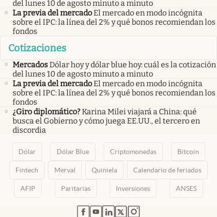
del lunes 10 de agosto minuto a minuto
La previa del mercado
El mercado en modo incógnita
sobre el IPC: la línea del 2% y qué bonos recomiendan los
fondos
Cotizaciones
Mercados
Dólar hoy y dólar blue hoy: cuál es la cotización
del lunes 10 de agosto minuto a minuto
La previa del mercado
El mercado en modo incógnita
sobre el IPC: la línea del 2% y qué bonos recomiendan los
fondos
¿Giro diplomático?
Karina Milei viajará a China: qué
busca el Gobierno y cómo juega EE.UU., el tercero en
discordia
Dólar
Dólar Blue
Criptomonedas
Bitcoin
Fintech
Merval
Quiniela
Calendario de feriados
AFIP
Paritarias
Inversiones
ANSES
abre en nueva pestaña
abre en nueva pestaña
abre en nueva pestaña
abre en nueva pestaña
abre en nueva pestaña