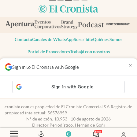
Contacto
Canales de WhatsApp
Suscribite
Quiénes Somos
Portal de Proveedores
Trabajá con nosotros
Copyright 2025 cronista.com
×
Sign in to El Cronista with Google
Todos los derechos reservados
Términos y condiciones
Privacidad
Consentimiento
Tel:
+54 11 7078-3270
cronista.com
es propiedad de El Cronista Comercial S.A Registro de
propiedad intelectual: 56576959
N° de edición: 10.953 - 10 de agosto de 2026
Director Periodístico: Hernán de Goñi