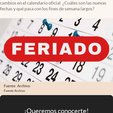
cambios en el calendario oficial. ¿Cuáles son las nuevas
Infotechnology
fechas y qué pasa con los fines de semana largos?
Clase
Clima
Mundial 2026
Eventos Corporativos
El Cronista Studio
Mediakit
abre en nueva pestaña
Argentina
Fuente: Archivo
Fuente: Archivo
¡Queremos conocerte!